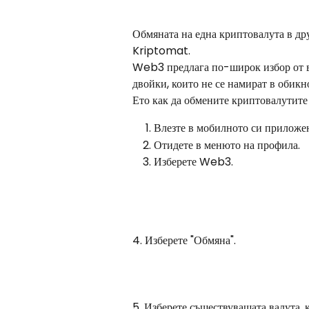
Обмяната на една криптовалута в др
Kriptomat.
Web3 предлага по-широк избор от ва
двойки, които не се намират в обик
Ето как да обмените криптовалутите 
Влезте в мобилното си приложе
Отидете в менюто на профила.
Изберете Web3.
4. Изберете "Обмяна".
5. Изберете съществуващата валута, 