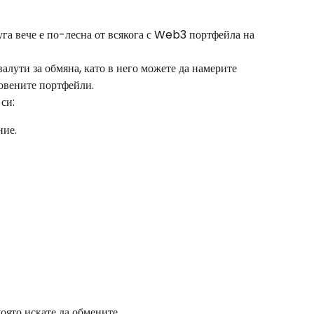
уга вече е по-лесна от всякога с Web3 портфейла на 
лути за обмяна, като в него можете да намерите 
новените портфейли.
си:
ние.
която искате да обмените.