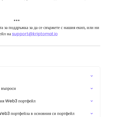
***
 за поддръжка за да се свържете с нашия екип, или ни 
ейл на 
support@kriptomat.io
 въпроси
ашия Web3 портфейл
 Web3 портфейла в основния си портфейл