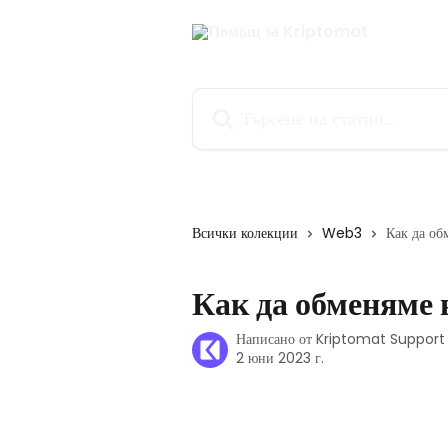
Към основното съдържание
Търсене на статии...
Всички колекции
Web3
Как да о
Как да обменяме
Написано от
Kriptomat Suppor
2 юни 2023 г.