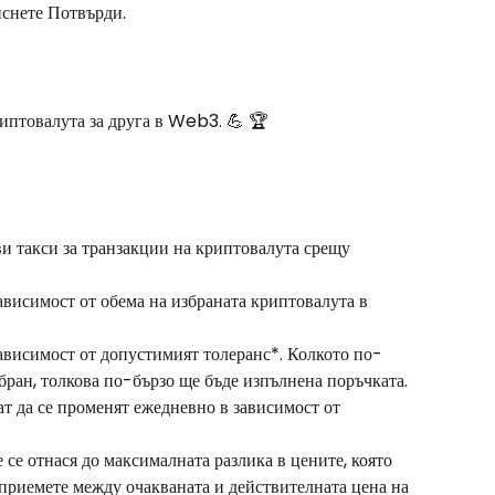
иснете Потвърди.
риптовалута за друга в Web3. 💪 🏆
 такси за транзакции на криптовалута срещу 
ависимост от обема на избраната криптовалута в 
зависимост от допустимият толеранс*. Колкото по-
бран, толкова по-бързо ще бъде изпълнена поръчката.
т да се променят ежедневно в зависимост от 
се отнася до максималната разлика в цените, която 
 приемете между очакваната и действителната цена на 