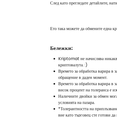
След като прегледате детайлите, нат
Ето така можете да обмените една к
Бележки:
Kriptomat не начислява никакви
криптовалута. :)
Времето за обработка варира в з
обращение в даден момент.
Времето за обработка варира в 
висок процент на толеранса е из
Наличните двойки за обмен мога
условията на пазара.
*Толерантността на приплъзване 
вие като търговец сте готови да