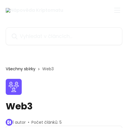
Přeskočit na hlavní obsah
Vyhledat v článcích…
Všechny sbírky
Web3
Web3
1 autor
Počet článků: 5