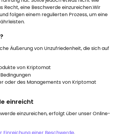
hrung hat. Sollte jedoch etwas nicht wie 
as Recht, eine Beschwerde einzureichen.Wir 
nd folgen einem regulierten Prozess, um eine 
ährleisten.
?
iche Äußerung von Unzufriedenheit, die sich auf 
rodukte von Kriptomat
 Bedingungen
ter oder des Managements von Kriptomat
e einreicht
hwerde einzureichen, erfolgt über unser Online-
ur Einreichung einer Beschwerde
.