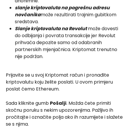
anonimne.
slanje kriptovaluta na pogrešnu adresu 
novčanika
može rezultirati trajnim gubitkom 
sredstava.
Slanje kriptovaluta na Revolut
 može dovesti 
do odbijanja i povrata transakcije jer Revolut 
prihvaća depozite samo od odabranih 
partnerskih mjenjačnica. Kriptomat trenutno 
nije podržan.
Prijavite se u svoj Kriptomat račun i pronađite 
kriptovalutu koju želite poslati. U ovom primjeru 
poslat ćemo Ethereum.
Sada kliknite gumb 
Pošalji
. Možda ćete primiti 
skočnu poruku s nekim upozorenjima. Pažljivo ih 
pročitajte i označite polja ako ih razumijete i slažete 
se s njima.