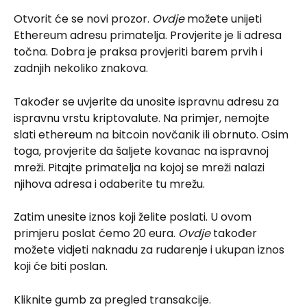
Otvorit će se novi prozor. 
Ovdje
 možete unijeti 
Ethereum adresu primatelja. Provjerite je li adresa 
točna. Dobra je praksa provjeriti barem prvih i 
zadnjih nekoliko znakova.
Također se uvjerite da unosite ispravnu adresu za 
ispravnu vrstu kriptovalute. Na primjer, nemojte 
slati ethereum na bitcoin novčanik ili obrnuto. Osim 
toga, provjerite da šaljete kovanac na ispravnoj 
mreži. Pitajte primatelja na kojoj se mreži nalazi 
njihova adresa i odaberite tu mrežu.
Zatim unesite iznos koji želite poslati. U ovom 
primjeru poslat ćemo 20 eura. 
Ovdje
 također 
možete vidjeti naknadu za rudarenje i ukupan iznos 
koji će biti poslan.
Kliknite gumb za pregled transakcije.