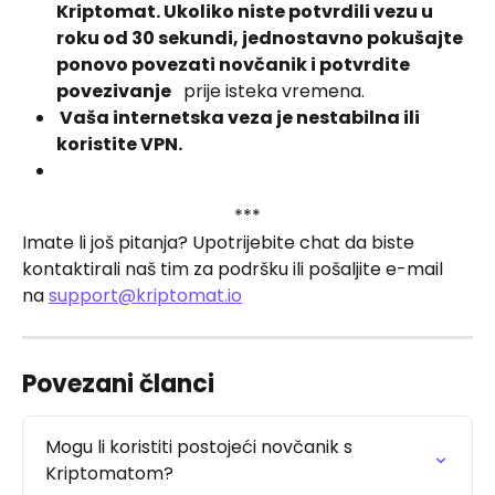
Kriptomat. Ukoliko niste potvrdili vezu u 
roku od 30 sekundi, jednostavno pokušajte 
ponovo povezati novčanik i potvrdite 
povezivanje 
  prije isteka vremena. 
 Vaša internetska veza je nestabilna ili 
koristite VPN. 
***
Imate li još pitanja? Upotrijebite chat da biste 
kontaktirali naš tim za podršku ili pošaljite e-mail 
na 
support@kriptomat.io
Povezani članci
Mogu li koristiti postojeći novčanik s 
Kriptomatom?