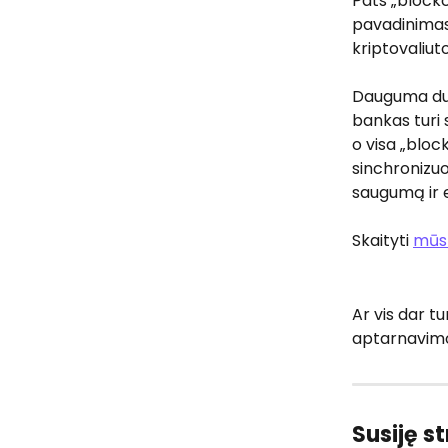
Pats „blockc
pavadinima
kriptovaliut
Dauguma duo
bankas turi s
o visa „blo
sinchronizuo
saugumą ir 
Skaityti 
mūsų
Ar vis dar t
aptarnavimo
Susiję st