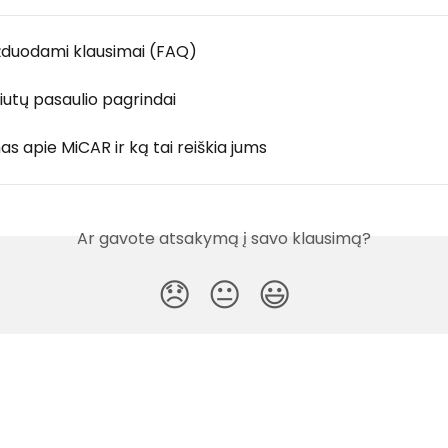
žduodami klausimai (FAQ)
iutų pasaulio pagrindai
s apie MiCAR ir ką tai reiškia jums
Ar gavote atsakymą į savo klausimą?
😞
😐
😃