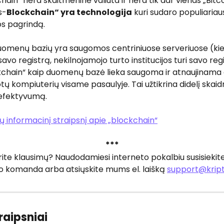
hain“ nėra skaitmeninė valiuta ir nėra tik dar vienas „Bitco
s-
Blockchain“ yra technologija
 kuri sudaro populiariau
os pagrindą.
menų bazių yra saugomos centriniuose serveriuose (kie
avo registrą, nekilnojamojo turto institucijos turi savo regis
ckchain“ kaip duomenų bazė lieka saugoma ir atnaujinama 
tų kompiuterių visame pasaulyje. Tai užtikrina didelį skai
efektyvumą.
 informacinį straipsnį apie „blockchain“
***
urite klausimų? Naudodamiesi interneto pokalbiu susisiekite
 komanda arba atsiųskite mums el. laišką 
support@kript
raipsniai