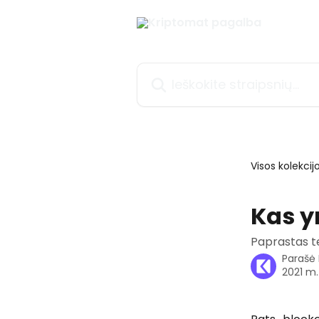
Pereiti prie pagrindinio turinio
Ieškokite straipsnių...
Visos kolekcij
Kas y
Paprastas t
Parašė
2021 m.