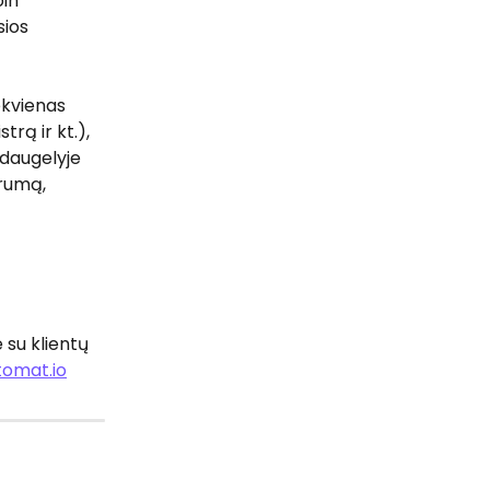
in“ 
sios 
kvienas 
trą ir kt.), 
daugelyje 
drumą, 
 su klientų 
omat.io