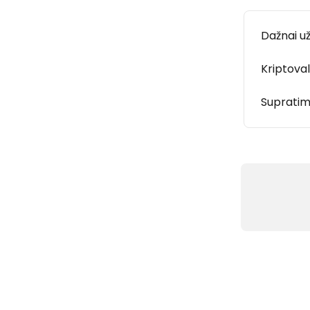
Dažnai u
Kriptoval
Supratima