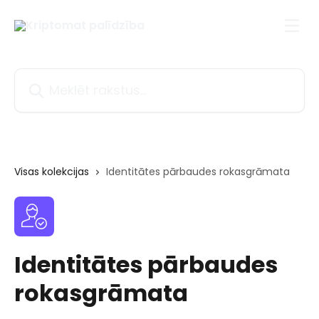
Pāriet uz galveno saturu
Meklēt rakstus...
Visas kolekcijas
Identitātes pārbaudes rokasgrāmata
Identitātes pārbaudes
rokasgrāmata