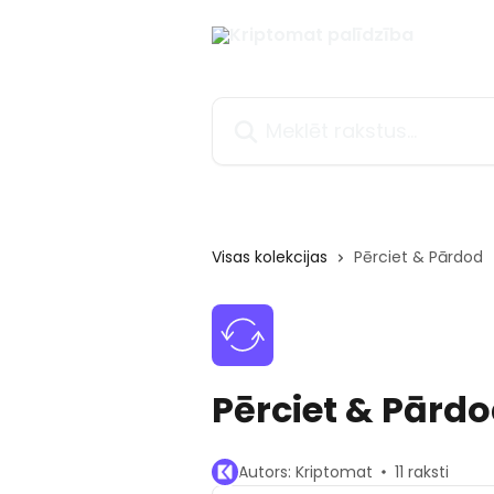
Pāriet uz galveno saturu
Meklēt rakstus...
Visas kolekcijas
Pērciet & Pārdod
Pērciet & Pārd
Autors: Kriptomat
11 raksti