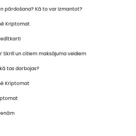
un pārdošana? Kā to var izmantot?
tnē Kriptomat
edītkarti
r Skrill un citiem maksājuma veidiem
 kā tas darbojas?
nē Kriptomat
riptomat
 cenām