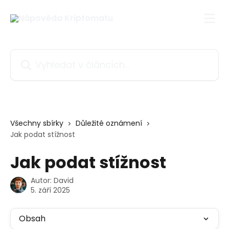
Přeskočit na hlavní obsah
Vyhledat v článcích…
Všechny sbírky
Důležité oznámení
Jak podat stížnost
Jak podat stížnost
Autor:
David
5. září 2025
Obsah