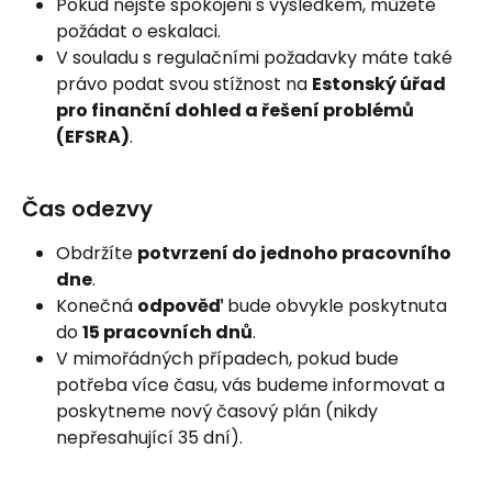
Pokud nejste spokojeni s výsledkem, můžete 
požádat o eskalaci.
V souladu s regulačními požadavky máte také 
právo podat svou stížnost na 
Estonský úřad 
pro finanční dohled a řešení problémů 
(EFSRA)
.
Čas odezvy
Obdržíte 
potvrzení do jednoho pracovního 
dne
.
Konečná 
odpověď
 bude obvykle poskytnuta 
do 
15 pracovních dnů
.
V mimořádných případech, pokud bude 
potřeba více času, vás budeme informovat a 
poskytneme nový časový plán (nikdy 
nepřesahující 35 dní).