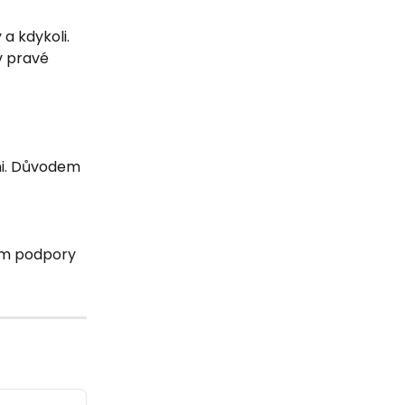
a kdykoli. 
v pravé 
ni. Důvodem 
ým podpory 