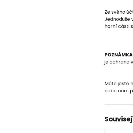
Ze svého účt
Jednoduše v
horní části 
POZNÁMKA:
je ochrana 
Máte ještě 
nebo nám po
Souvisej