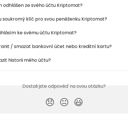
m odhlášen ze svého účtu Kriptomat?
u soukromý klíč pro svou peněženku Kriptomat?
řihlásím ke svému účtu Kriptomat?
ranit / smazat bankovní účet nebo kreditní kartu?
zit historii mého účtu?
Dostali jste odpověď na svou otázku?
😞
😐
😃