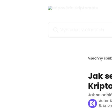
Přeskočit na hlavní obsah
Vyhledat v článcích…
Všechny sbír
Jak s
Kript
Jak se odhl
Autor:
6. únor