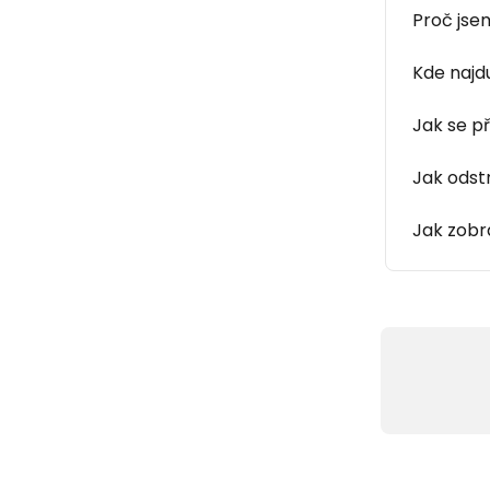
Proč jse
Kde najd
Jak se p
Jak odst
Jak zobra