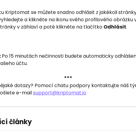
u Kriptomat se můžete snadno odhlásit z jakékoli stránky 
yhledejte a klikněte na ikonu svého profilového obrázku 
stránky v záhlaví a poté klikněte na tlačítko 
Odhlásit
.
 
Po 15 minutách nečinnosti budete automaticky odhláše
vašeho účtu.
***
nějaké dotazy? Pomocí chatu podpory kontaktujte náš t
šlete e-mail 
support@kriptomat.io
ící články