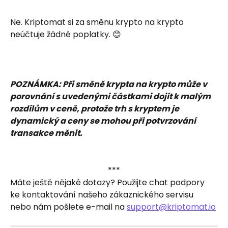
Ne. Kriptomat si za směnu krypto na krypto 
neúčtuje žádné poplatky. 😊 
POZNÁMKA: Při směně krypta na krypto může v 
porovnání s uvedenými částkami dojít k malým 
rozdílům v ceně, protože trh s kryptem je 
dynamický a ceny se mohou při potvrzování 
transakce měnit.
***
Máte ještě nějaké dotazy? Použijte chat podpory 
ke kontaktování našeho zákaznického servisu 
nebo nám pošlete e-mail na 
support@kriptomat.io