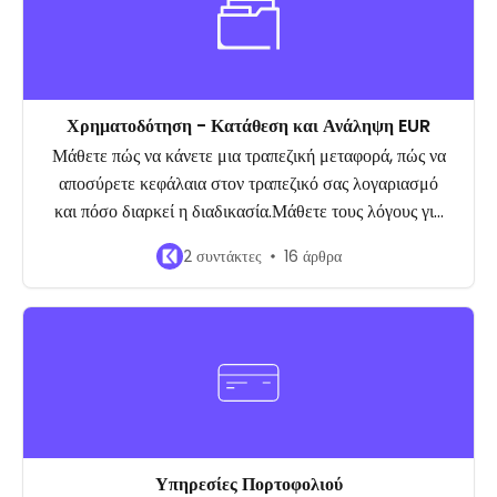
Χρηματοδότηση - Κατάθεση και Ανάληψη EUR
Μάθετε πώς να κάνετε μια τραπεζική μεταφορά, πώς να
αποσύρετε κεφάλαια στον τραπεζικό σας λογαριασμό
και πόσο διαρκεί η διαδικασία.Μάθετε τους λόγους για
τους οποίους οι πληρωμές σας ενδέχεται να
2 συντάκτες
16 άρθρα
απορριφθούν και πώς να αυξήσετε τα όρια.
Υπηρεσίες Πορτοφολιού