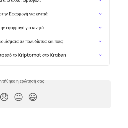
α από άλλο πορτοφόλι
στην Εφαρμογή για κινητά
ην εφαρμογή για κινητά
μίσματα σε πολυδίκτυα και ποια;
ατα από το Kriptomat στο Kraken
ντήθηκε η ερώτησή σας;
😞
😐
😃