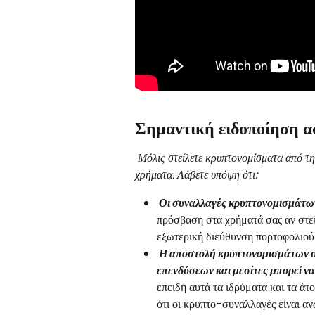
Σημαντική ειδοποίηση α
 Μόλις στείλετε κρυπτονομίσματα από την Kriptomat, δεν θα είμαστε σε θέση να ανακτήσουμε τα 
χρήματα. Λάβετε υπόψη ότι: 
 Οι συναλλαγές κρυπτονομισμάτω
πρόσβαση στα χρήματά σας αν στε
εξωτερική διεύθυνση πορτοφολιού π
 Η αποστολή κρυπτονομισμάτων σε τρίτους όπως πλατφόρμες συναλλαγών, διαχειριστές 
επενδύσεων και μεσίτες μπορεί ν
επειδή αυτά τα ιδρύματα και τα άτ
ότι οι κρυπτο-συναλλαγές είναι αν