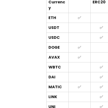
Currenc
ERC20
y
ETH
✅
USDT
✅
USDC
✅
DOGE
✅
AVAX
✅
WBTC
✅
DAI
✅
MATIC
✅
✅
LINK
✅
UNI
✅