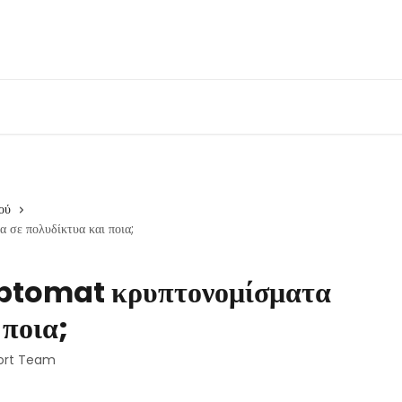
ού
 σε πολυδίκτυα και ποια;
riptomat κρυπτονομίσματα
 ποια;
ort Team