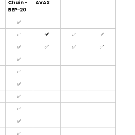
Chain - 
AVAX
BEP-20
✅
✅
✅
✅
✅
✅
✅
✅
✅
✅
✅
✅
✅
✅
✅
✅