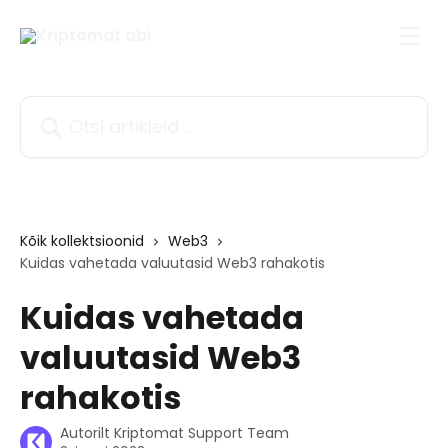
Mine põhisisu juurde
Otsi artikleid ...
Kõik kollektsioonid
Web3
Kuidas vahetada valuutasid Web3 rahakotis
Kuidas vahetada
valuutasid Web3
rahakotis
Autorilt
Kriptomat Support Team