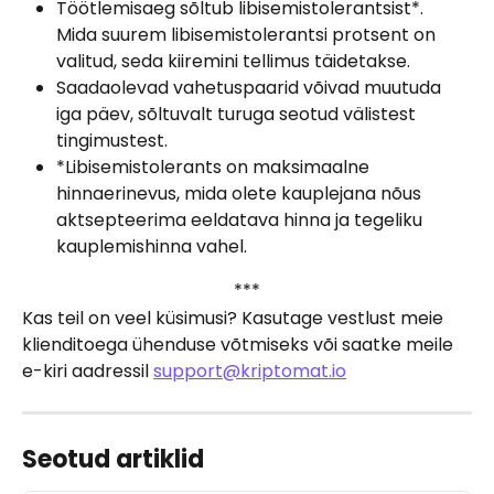
Töötlemisaeg sõltub libisemistolerantsist*. 
Mida suurem libisemistolerantsi protsent on 
valitud, seda kiiremini tellimus täidetakse.
Saadaolevad vahetuspaarid võivad muutuda 
iga päev, sõltuvalt turuga seotud välistest 
tingimustest.
*Libisemistolerants on maksimaalne 
hinnaerinevus, mida olete kauplejana nõus 
aktsepteerima eeldatava hinna ja tegeliku 
kauplemishinna vahel.
 *** 
Kas teil on veel küsimusi? Kasutage vestlust meie 
klienditoega ühenduse võtmiseks või saatke meile 
e-kiri aadressil 
support@kriptomat.io
Seotud artiklid