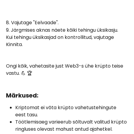
8. Vajutage "Eelvaade".
9. Järgmises aknas näete kõiki tehingu üksikasju.
Kui tehingu üksikasjad on kontrollitud, vajutage 
Kinnita.
Ongi kõik, vahetasite just Web3-s ühe krüpto teise 
vastu. 💪 🏆 
Märkused:
Kriptomat ei võta krüpto vahetustehingute 
eest tasu.
Töötlemisaeg varieerub sõltuvalt valitud krüpto 
ringluses olevast mahust antud ajahetkel.