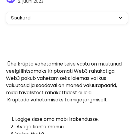
2. juuni 2023
Sisukord
 Ühe krüpto vahetamine teise vastu on muutunud 
veelgi lihtsamaks Kriptomati Web3 rahakotiga. 
Web3 pakub vahetamiseks laiemas valikus 
valuutasid ja saadaval on mõned valuutapaarid, 
mida tavalistest rahakottidest ei leia.
 Krüptode vahetamiseks toimige järgmiselt: 
Logige sisse oma mobiilirakendusse.
 Avage konto menüü.
Valige Web3.