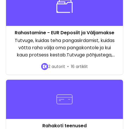
Rahastamine - EUR Deposiit ja Väljamakse
Tutvuge, kuidas teha pangasiirdamist, kuidas
võtta raha välja oma pangakontole ja kui
kaua protsess kestab.Tutvuge põhjustega,
miks teie makseid võidakse tagasi lükata, ja
2 autorit
16 artiklit
kuidas piiranguid tõsta.
Rahakoti teenused