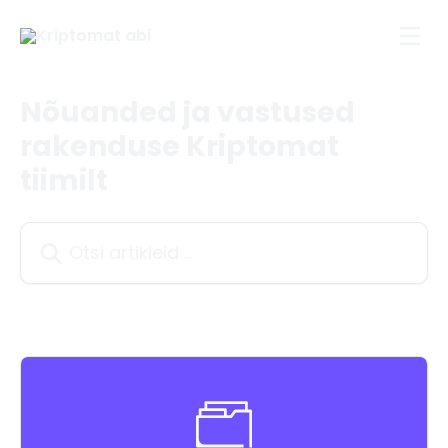
Mine põhisisu juurde
Nõuanded ja vastused
rakenduse Kriptomat
tiimilt
Otsi artikleid ...