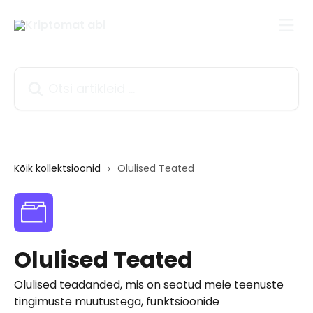
Mine põhisisu juurde
Otsi artikleid ...
Kõik kollektsioonid
Olulised Teated
Olulised Teated
Olulised teadanded, mis on seotud meie teenuste
tingimuste muutustega, funktsioonide