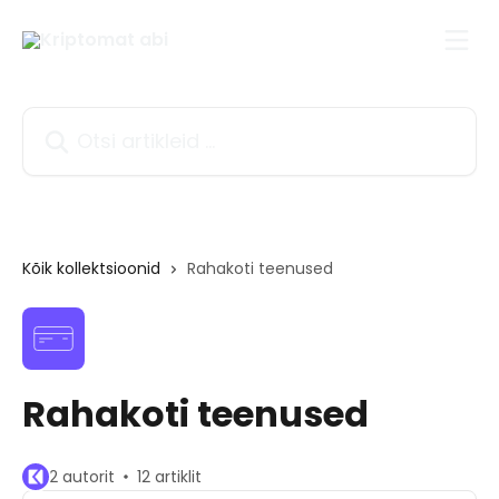
Mine põhisisu juurde
Otsi artikleid ...
Kõik kollektsioonid
Rahakoti teenused
Rahakoti teenused
2 autorit
12 artiklit