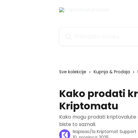
Prijeđite na glavni sadržaj
Pretražite članke...
Sve kolekcije
Kupnja & Prodaja
Kako prodati k
Kriptomatu
Kako mogu prodati kriptovalute n
biste to saznali.
Napisao/la
Kriptomat Suppor
10. prosinca 2025.