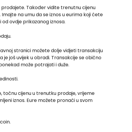
u prodajete. Također vidite trenutnu cijenu 
. Imajte na umu da se iznos u eurima koji ćete 
i od ovdje prikazanog iznosa.
daju.
avnoj stranici možete dolje vidjeti transakciju 
ja je još uvijek u obradi. Transakcije se obično 
 ponekad može potrajati i duže.
edinosti.
, točnu cijenu u trenutku prodaje, vrijeme 
mljeni iznos. Eure možete pronaći u svom 
tcoin.