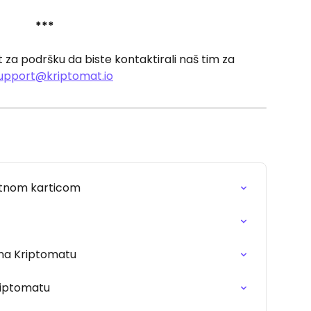
***
at za podršku da biste kontaktirali naš tim za 
upport@kriptomat.io
ditnom karticom
 na Kriptomatu
Kriptomatu