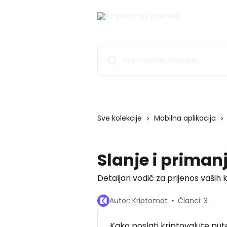
Prijeđite na glavni sadržaj
Pretražite članke...
Sve kolekcije
Mobilna aplikacija
Slanje i priman
Detaljan vodič za prijenos vaših 
Autor: Kriptomat
Članci: 3
Kako poslati kriptovalute put