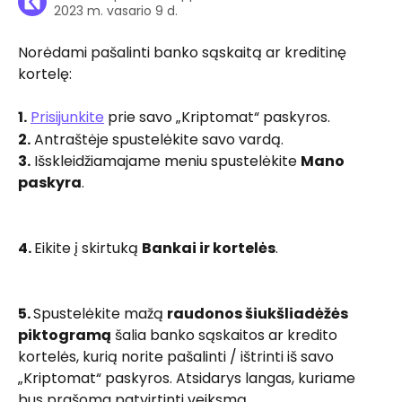
2023 m. vasario 9 d.
Norėdami pašalinti banko sąskaitą ar kreditinę 
kortelę:
1.
Prisijunkite
 prie savo „Kriptomat“ paskyros.
2.
 Antraštėje spustelėkite savo vardą.
3.
 Išskleidžiamajame meniu spustelėkite 
Mano 
paskyra
.
4. 
Eikite į skirtuką 
Bankai ir kortelės
.
5. 
Spustelėkite mažą 
raudonos šiukšliadėžės 
piktogramą
 šalia banko sąskaitos ar kredito 
kortelės, kurią norite pašalinti / ištrinti iš savo 
„Kriptomat“ paskyros. Atsidarys langas, kuriame 
bus prašoma patvirtinti veiksmą.