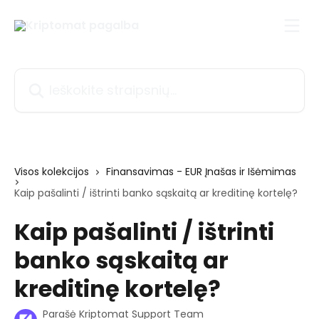
Pereiti prie pagrindinio turinio
Ieškokite straipsnių...
Visos kolekcijos
Finansavimas - EUR Įnašas ir Išėmimas
Kaip pašalinti / ištrinti banko sąskaitą ar kreditinę kortelę?
Kaip pašalinti / ištrinti
banko sąskaitą ar
kreditinę kortelę?
Parašė
Kriptomat Support Team