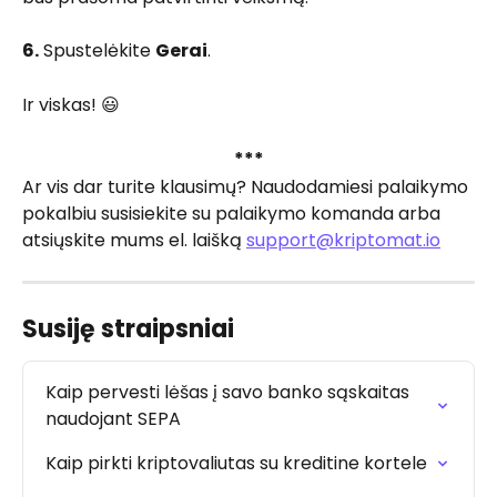
6.
 Spustelėkite 
Gerai
.
Ir viskas! 😃
***
Ar vis dar turite klausimų? Naudodamiesi palaikymo 
pokalbiu susisiekite su palaikymo komanda arba 
atsiųskite mums el. laišką 
support@kriptomat.io
Susiję straipsniai
Kaip pervesti lėšas į savo banko sąskaitas 
naudojant SEPA
Kaip pirkti kriptovaliutas su kreditine kortele