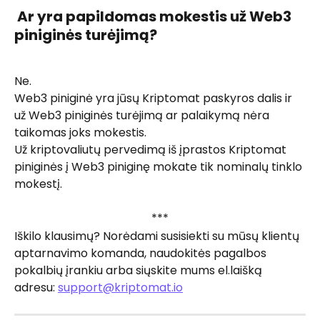
 Ar yra papildomas mokestis už Web3 
piniginės turėjimą? 
Ne. 
Web3 piniginė yra jūsų Kriptomat paskyros dalis ir 
už Web3 piniginės turėjimą ar palaikymą nėra 
taikomas joks mokestis. 
Už kriptovaliutų pervedimą iš įprastos Kriptomat 
piniginės į Web3 piniginę mokate tik nominalų tinklo 
mokestį.
***
Iškilo klausimų? Norėdami susisiekti su mūsų klientų 
aptarnavimo komanda, naudokitės pagalbos 
pokalbių įrankiu arba siųskite mums el.laišką 
adresu: 
support@kriptomat.io