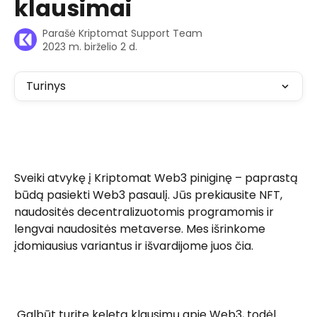
klausimai
Parašė
Kriptomat Support Team
2023 m. birželio 2 d.
Turinys
Sveiki atvykę į Kriptomat Web3 piniginę – paprastą 
būdą pasiekti Web3 pasaulį. Jūs prekiausite NFT, 
naudositės decentralizuotomis programomis ir 
lengvai naudositės metaverse. Mes išrinkome 
įdomiausius variantus ir išvardijome juos čia. 
 Galbūt turite keletą klausimų apie Web3, todėl 