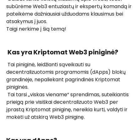
subūrėme Web3 entuziastų ir ekspertų komandą ir 
pateikėme dažniausiai užduodams klausimus bei 
atsakymus į juos. 
Taigi nerkime į šią temą!
 Kas yra Kriptomat Web3 piniginė? 
 Tai piniginė, leidžianti sąveikauti su 
decentralizuotomis programomis (dApps) blokų 
grandinėje, nepaliekant pagrindinės Kriptomat 
piniginės. 
 Tai tarsi „viskas viename“ sprendimas, suteikiantis 
prieigą prie visiškai decentralizuoto Web3 per 
įprastą Kriptomat piniginę, nereikia kurti, valdyti ir 
mokėti už atskirą Web3 piniginę. 