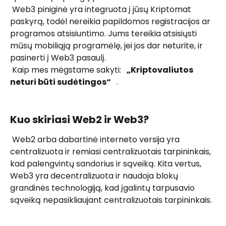
 Web3 piniginė yra integruota į jūsų Kriptomat 
paskyrą, todėl nereikia papildomos registracijos ar 
programos atsisiuntimo. Jums tereikia atsisiųsti 
mūsų mobiliąją programėlę, jei jos dar neturite, ir 
pasinerti į Web3 pasaulį. 
 Kaip mes mėgstame sakyti:  
 „Kriptovaliutos 
neturi būti sudėtingos“ 
  . 
Kuo skiriasi Web2 ir Web3?
 Web2 arba dabartinė interneto versija yra 
centralizuota ir remiasi centralizuotais tarpininkais, 
kad palengvintų sandorius ir sąveiką. Kita vertus, 
Web3 yra decentralizuota ir naudoja blokų 
grandinės technologiją, kad įgalintų tarpusavio 
sąveiką nepasikliaujant centralizuotais tarpininkais. 