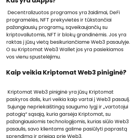
Kas yra dApps?
 Decentralizuotos programos yra žaidimai, DeFi 
programėlės, NFT prekyvietės ir tūkstančiai 
pažangiausių programų, sąveikaujančių su 
kriptovaliutomis, NFT ir blokų grandinėmis. Jos yra 
raktas į jūsų vietą besikuriančiame Web3 pasaulyje. 
O su Kriptomat Web3 Wallet jos yra pasiekiamos 
vos vienu spustelėjimu. 
Kaip veikia Kriptomat Web3 piniginė?
 Kriptomat Web3 piniginė yra jūsų Kriptomat 
paskyros dalis, kuri veikia kaip vartai į Web3 pasaulį. 
 Sujungę nepriekaištingą saugumo lygį ir „vartotojui 
patogią“ sąsają, kuria garsėja Kriptomat, su 
pažangiausiomis technologijomis, kurias siūlo Web3 
pasaulis, savo klientams galime pasiūlyti paprastą 
sprendimą ir prieigą prie Web3. 