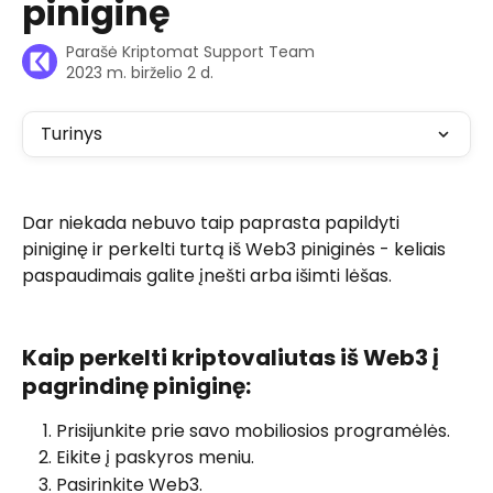
piniginę
Parašė
Kriptomat Support Team
2023 m. birželio 2 d.
Turinys
Dar niekada nebuvo taip paprasta papildyti 
piniginę ir perkelti turtą iš Web3 piniginės - keliais 
paspaudimais galite įnešti arba išimti lėšas.
Kaip perkelti kriptovaliutas iš Web3 į 
pagrindinę piniginę:
Prisijunkite prie savo mobiliosios programėlės.
Eikite į paskyros meniu.
Pasirinkite Web3.