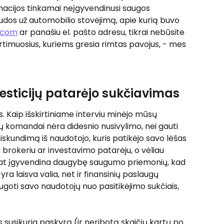
ormacijos tinkamai neįgyvendinusi saugos 
dos už automobilio stovėjimą, apie kurią buvo 
.com
 ar panašiu el. pašto adresu, tikrai nebūsite 
rtimuosius, kuriems gresia rimtas pavojus, - mes 
vesticijų patarėjo sukčiavimas
 Kaip išskirtiniame interviu minėjo mūsų 
ų komandai nėra didesnio nusivylimo, nei gauti 
usiskundimą iš naudotojo, kuris patikėjo savo lėšas 
i brokeriu ar investavimo patarėju, o vėliau 
mat įgyvendina daugybę saugumo priemonių, kad 
 yra laisva valia, net ir finansinių paslaugų 
augoti savo naudotojų nuo pasitikėjimo sukčiais, 
s susikuria paskyrą (ir neribotą skaičių kartų po 