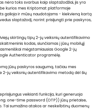
s nėra toks svarbus kaip slaptažodžiai, jis yra 
a, be kurios mes Kriptomat platformoje 
ts galioja ir mūsų naudotojams - kiekvieną kartą 
vedus slaptažodį, norint prisijungti prie paskyros, 
ejų skirtingų tipų 2-jų veiksnių autentifikavimo 
skaitmeninis kodas, siunčiamas į jūsų mobilųjį 
ų asmeniškai mėgstamiausias Google 2-jų 
oogle Authenticator programėlę.
ldomą jūsų paskyros saugumą, tačiau mes 
-jų veiksnių autentifikavimo metodą dėl šių 
risijungus veikianti funkcija, kuri generuoja 
(eng. one-time password (OTP)) jūsų prietaise, 
io. Tai sumažina atakos ar neskelbtinų duomenų 