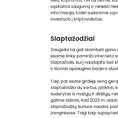
Mes, Kriptomat, tvirtai tikime, kad
sąskaitos saugumą ir neleisti ni
informacija, todėl sudarėme sąra
investuoti į kriptovaliutas.
Slaptažodžiai
Daugeliui tai gali skambėti gana 
esame linkę pamiršti interneto sa
Slaptažodis, kurį naudojate bet ku
ir išorinis apsauginio barjero sluo
Taip pat esate girdėję seną ger
slaptažodžio du kartus, įsitikinti,
sudarytas iš mažųjų ir didžiųjų raidž
galime lažintis, kad 2023 m. vidut
slaptažodžių, kuriuos naudos pas
įrenginiuose. Taigi kaip supapras