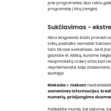
prie programėlės, šiuo raktu galėsi
programėlę į kitą įrenginį.
Sukčiavimas - ekstr
Nėra lengvesnio būdo prarasti sa
tokių pasitaiko nemažai! Sukčiavi
tam tikrose svetainėse. Jei iš įt
gaunate el. laišką, kuriame teig
neapmokėtą orderį arba kad reik
neprisimenate, kaip atsisiuntėte,
siuntėją!
Niekada
 ir 
niekam
 neatskleiski
asmeninės informacijos
, 
kred
numerių
, 
prisijungimo duome
Patikėkite mumis, kai sakome, kad