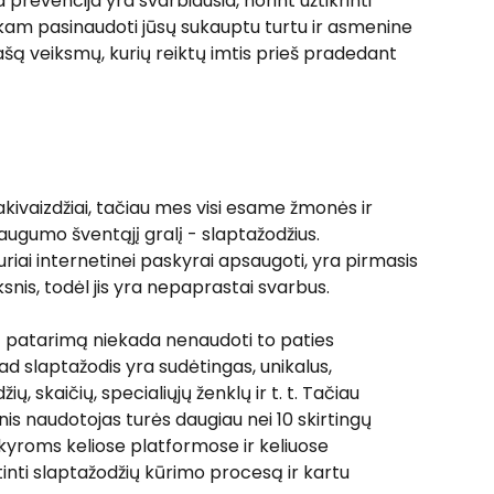
 prevencija yra svarbiausia, norint užtikrinti 
ekam pasinaudoti jūsų sukauptu turtu ir asmenine 
šą veiksmų, kurių reiktų imtis prieš pradedant 
akivaizdžiai, tačiau mes visi esame žmonės ir 
ugumo šventąjį gralį - slaptažodžius. 
riai internetinei paskyrai apsaugoti, yra pirmasis 
ksnis, todėl jis yra nepaprastai svarbus.
ą patarimą niekada nenaudoti to paties 
 kad slaptažodis yra sudėtingas, unikalus, 
ių, skaičių, specialiųjų ženklų ir t. t. Tačiau 
inis naudotojas turės daugiau nei 10 skirtingų 
kyroms keliose platformose ir keliuose 
tinti slaptažodžių kūrimo procesą ir kartu 