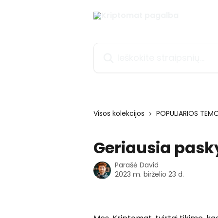
Pereiti prie pagrindinio turinio
Ieškokite straipsnių...
Visos kolekcijos
POPULIARIOS TEM
Geriausia pask
Parašė
David
2023 m. birželio 23 d.