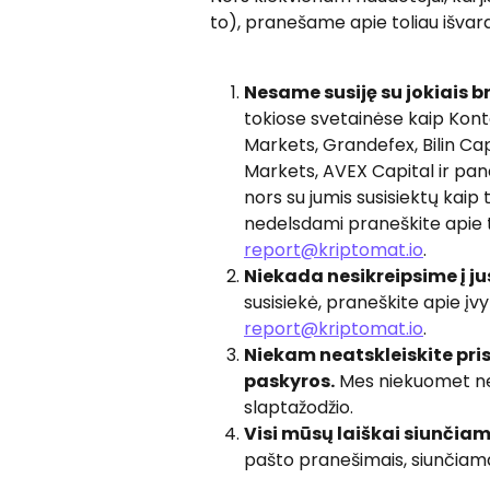
to), pranešame apie toliau išvard
Nesame susiję su jokiais br
tokiose svetainėse kaip Kont
Markets, Grandefex, Bilin Cap
Markets, AVEX Capital ir panaš
nors su jumis susisiektų kaip
nedelsdami praneškite apie
report@kriptomat.io
.
Niekada nesikreipsime į ju
susisiekė, praneškite apie į
report@kriptomat.io
.
Niekam neatskleiskite pri
paskyros.
 Mes niekuomet ne
slaptažodžio.
Visi mūsų laiškai siunčiam
pašto pranešimais, siunčiamais