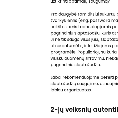
užtikrinti optimalų saugumą?
Yra daugybė tam tikslui sukurtų
tvarkyklėmis (eng. password manag
aukštosiomis technologijomis pag
pagrindiniu slaptažodžiu, kuris a
Ji ne tik saugo visus jūsų slaptažo
atnaujintumėte, ir leidžia jums ge
programėle. Populiarioji, su kuri
visišku duomenų šifravimu, nie
pagrindinio slaptažodžio.
Labai rekomenduojame pereiti pr
slaptažodžių saugojimo, atnaujin
labiau organizuotas.
2-jų veiksnių autent