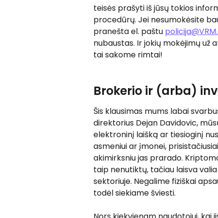
teisės prašyti iš jūsų tokios inf
procedūrų. Jei nesumokėsite bau
pranešta el. paštu 
policija@VRM
nubaustas. Ir jokių mokėjimų už a
tai sakome rimtai!
Brokerio ir (arba) in
Šis klausimas mums labai svarbus.
direktorius Dejan Davidovic, mūs
elektroninį laišką ar tiesioginį n
asmeniui ar įmonei, prisistačiusia
akimirksniu jas prarado. Kripto
taip nenutiktų, tačiau laisva valia
sektoriuje. Negalime fiziškai aps
todėl siekiame šviesti.
Nors kiekvienam naudotojui, kai ji