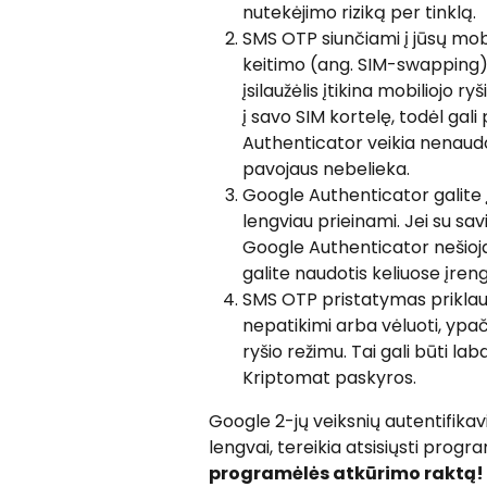
nutekėjimo riziką per tinklą.
SMS OTP siunčiami į jūsų mobil
keitimo (ang. SIM-swapping) 
įsilaužėlis įtikina mobiliojo 
į savo SIM kortelę, todėl gali
Authenticator veikia nenaudo
pavojaus nebelieka.
Google Authenticator galite įd
lengviau prieinami. Jei su sav
Google Authenticator nešioj
galite naudotis keliuose įreng
SMS OTP pristatymas priklauso 
nepatikimi arba vėluoti, ypač j
ryšio režimu. Tai gali būti lab
Kriptomat paskyros.
Google 2-jų veiksnių autentifikav
lengvai, tereikia atsisiųsti progra
programėlės atkūrimo raktą!