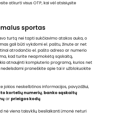
te atkurti visus OTP, kai vėl atsisiųsite 
emalus sportas
vo turtą nei tapti sukčiavimo atakos auka, o 
mas gali būti vykdomi el. paštu, žinute ar net 
artinai atrodančio el. pašto adreso ar numerio 
iama, kad turite neapmokėtą sąskaitą, 
ia atnaujinti kompiuterio programą, kurios net 
 nedelsdami praneškite apie tai ir užblokuokite 
te jokios neskelbtinos informacijos, pavyzdžiui, 
ito kortelių numerių
, 
banko sąskaitų 
nų
 ar 
prieigos kodų
.
 nė viena taisyklių besilaikanti įmonė neturi 