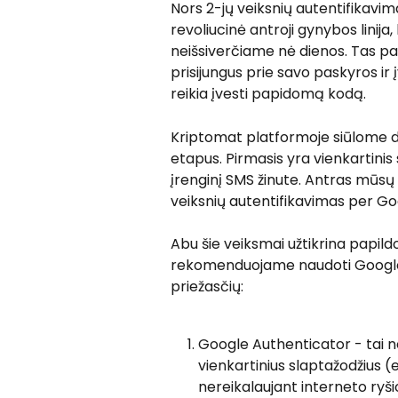
Nors 2-jų veiksnių autentifikavima
revoliucinė antroji gynybos linij
neišsiverčiame nė dienos. Tas pa
prisijungus prie savo paskyros ir į
reikia įvesti papidomą kodą.
Kriptomat platformoje siūlome dvi
etapus. Pirmasis yra vienkartinis 
įrenginį SMS žinute. Antras mūs
veiksnių autentifikavimas per G
Abu šie veiksmai užtikrina papi
rekomenduojame naudoti Google 2
priežasčių:
Google Authenticator - tai nep
vienkartinius slaptažodžius 
nereikalaujant interneto ryš