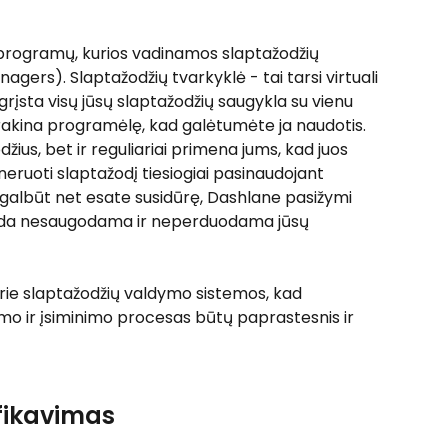
 programų, kurios vadinamos slaptažodžių 
ers). Slaptažodžių tvarkyklė - tai tarsi virtuali 
rįsta visų jūsų slaptažodžių saugykla su vienu 
trakina programėlę, kad galėtumėte ja naudotis. 
džius, bet ir reguliariai primena jums, kad juos 
neruoti slaptažodį tiesiogiai pasinaudojant 
a galbūt net esate susidūrę, Dashlane pasižymi 
kada nesaugodama ir neperduodama jūsų 
ie slaptažodžių valdymo sistemos, kad 
imo ir įsiminimo procesas būtų paprastesnis ir 
ifikavimas