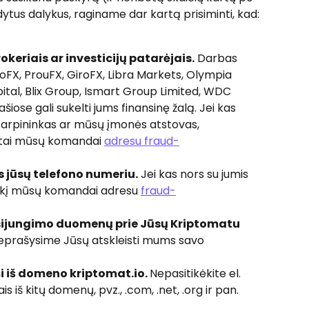
ytus dalykus, raginame dar kartą prisiminti, kad:
okeriais ar investicijų patarėjais.
 Darbas 
oFX, ProuFX, GiroFX, Libra Markets, Olympia 
ital, Blix Group, Ismart Group Limited, WDC 
iose gali sukelti jums finansinę žalą. Jei kas 
 tarpininkas ar mūsų įmonės atstovas, 
 tai mūsų komandai 
adresu 
fraud-
s jūsų telefono numeriu.
 Jei kas nors su jumis 
vykį mūsų komandai adresu 
fraud-
sijungimo duomenų prie Jūsų Kriptomatu 
prašysime Jūsų atskleisti mums savo 
i iš domeno kriptomat.io. 
Nepasitikėkite el. 
 iš kitų domenų, pvz., .com, .net, .org ir pan.