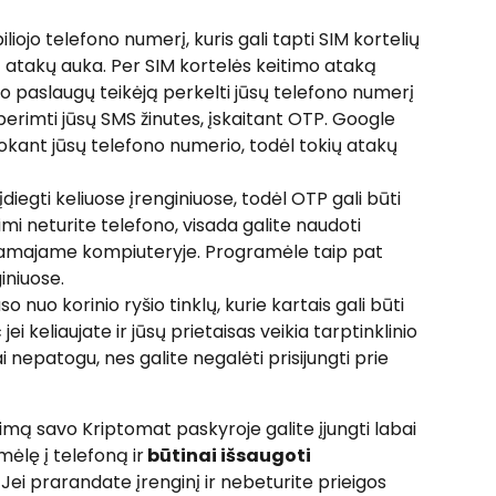
iojo telefono numerį, kuris gali tapti SIM kortelių 
atakų auka. Per SIM kortelės keitimo ataką 
ryšio paslaugų teikėją perkelti jūsų telefono numerį 
 perimti jūsų SMS žinutes, įskaitant OTP. Google 
kant jūsų telefono numerio, todėl tokių atakų 
iegti keliuose įrenginiuose, todėl OTP gali būti 
imi neturite telefono, visada galite naudoti 
amajame kompiuteryje. Programėle taip pat 
iniuose.
nuo korinio ryšio tinklų, kurie kartais gali būti 
ei keliaujate ir jūsų prietaisas veikia tarptinklinio 
ai nepatogu, nes galite negalėti prisijungti prie 
imą savo Kriptomat paskyroje galite įjungti labai 
mėlę į telefoną ir
 būtinai išsaugoti 
 Jei prarandate įrenginį ir nebeturite prieigos 