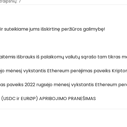
traipsnių: 7
r suteikiame jums išskirtinę peržiūros galimybę!
aitėmis išbrauks iš palaikomų valiutų sąrašo tam tikras 
sėjo mėnesį vykstantis Ethereum perėjimas paveiks Kripto
urias paveiks 2022 rugsėjo mėnesį vykstantis Ethereum perė
Ų (USDC ir EURØP) APRIBOJIMO PRANEŠIMAS