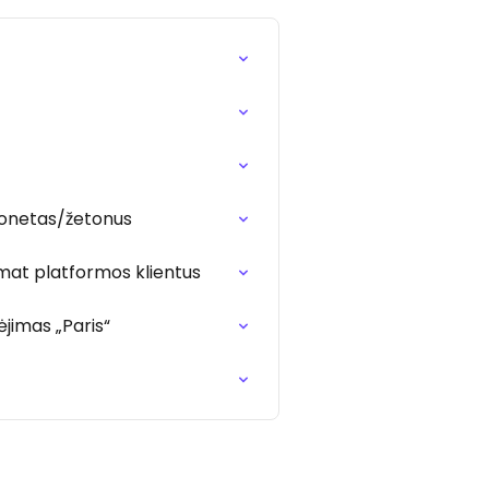
monetas/žetonus
mat platformos klientus
jimas „Paris“