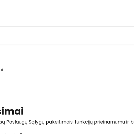
ai
šimai
ūsų Paslaugų Sąlygų pakeitimais, funkcijų prieinamumu ir