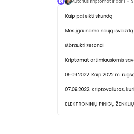
Autorius Kriptomat ir dar 1
S
Kaip pateikti skundą
Mes įgauname naują išvaizdą i
Išbraukti žetonai
Kriptomat artimiausiomis sav
09.09.2022. Kaip 2022 m. rug
07.09.2022. Kriptovaliutos, k
ELEKTRONINIŲ PINIGŲ ŽENKLI