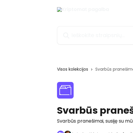
Pereiti prie pagrindinio turinio
Ieškokite straipsnių...
Visos kolekcijos
Svarbūs pranešim
Svarbūs prane
Svarbūs pranešimai, susiję su m