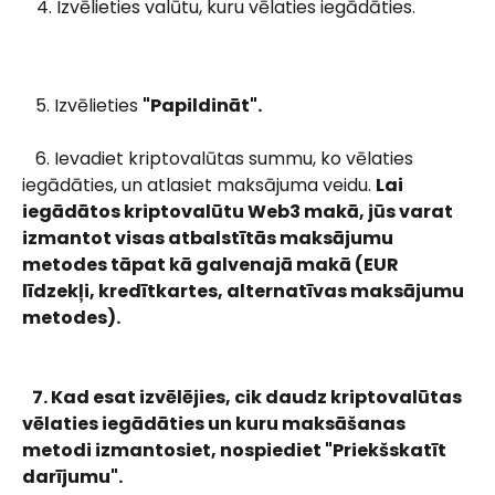
Izvēlieties valūtu, kuru vēlaties iegādāties.
   5. Izvēlieties 
"Papildināt".
   6. Ievadiet kriptovalūtas summu, ko vēlaties 
iegādāties, un atlasiet maksājuma veidu. 
Lai 
iegādātos kriptovalūtu Web3 makā, jūs varat 
izmantot visas atbalstītās maksājumu 
metodes tāpat kā galvenajā makā (EUR 
līdzekļi, kredītkartes, alternatīvas maksājumu 
metodes).
   7. Kad esat izvēlējies, cik daudz kriptovalūtas 
vēlaties iegādāties un kuru maksāšanas 
metodi izmantosiet, nospiediet "Priekšskatīt 
darījumu".