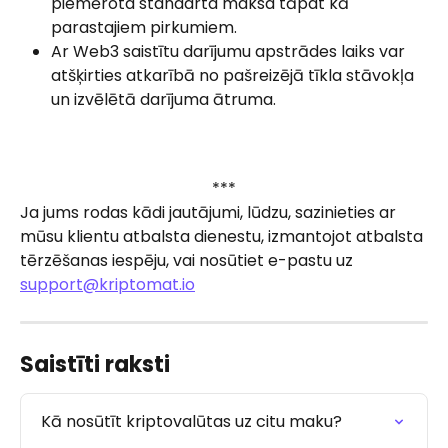
piemērota standarta maksa tāpat kā 
parastajiem pirkumiem.
Ar Web3 saistītu darījumu apstrādes laiks var 
atšķirties atkarībā no pašreizējā tīkla stāvokļa 
un izvēlētā darījuma ātruma.
***
Ja jums rodas kādi jautājumi, lūdzu, sazinieties ar 
mūsu klientu atbalsta dienestu, izmantojot atbalsta 
tērzēšanas iespēju, vai nosūtiet e-pastu uz 
support@kriptomat.io
Saistīti raksti
Kā nosūtīt kriptovalūtas uz citu maku?