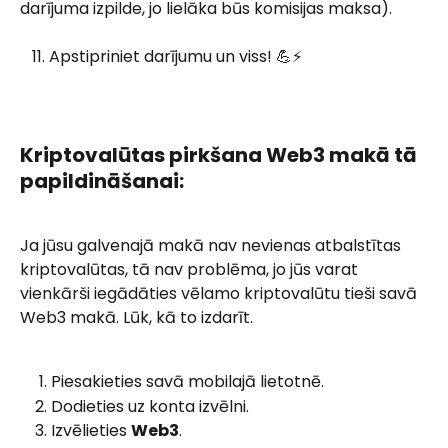
darījuma izpilde, jo lielāka būs komisijas maksa).
   11. Apstipriniet darījumu un viss! 💪⚡ 
Kriptovalūtas pirkšana Web3 makā tā 
papildināšanai:
Ja jūsu galvenajā makā nav nevienas atbalstītas 
kriptovalūtas, tā nav problēma, jo jūs varat 
vienkārši iegādāties vēlamo kriptovalūtu tieši savā 
Web3 makā. Lūk, kā to izdarīt. 
Piesakieties savā mobilajā lietotnē. 
Dodieties uz konta izvēlni.
Izvēlieties 
Web3
.