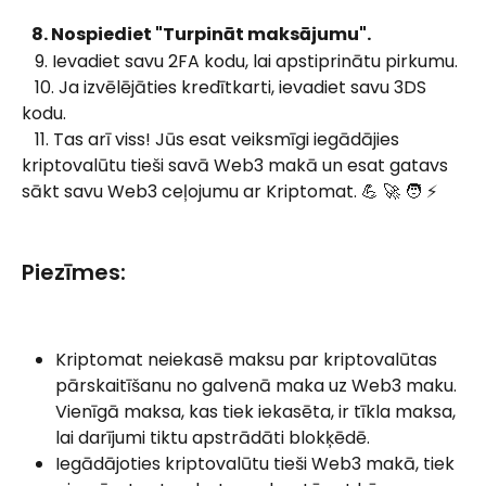
   8. Nospiediet "Turpināt maksājumu".
   9. Ievadiet savu 2FA kodu, lai apstiprinātu pirkumu.
   10. Ja izvēlējāties kredītkarti, ievadiet savu 3DS 
kodu.
   11. Tas arī viss! Jūs esat veiksmīgi iegādājies 
kriptovalūtu tieši savā Web3 makā un esat gatavs 
sākt savu Web3 ceļojumu ar Kriptomat. 💪 🚀 🧑 ⚡ 
Piezīmes:
Kriptomat neiekasē maksu par kriptovalūtas 
pārskaitīšanu no galvenā maka uz Web3 maku. 
Vienīgā maksa, kas tiek iekasēta, ir tīkla maksa, 
lai darījumi tiktu apstrādāti blokķēdē.
Iegādājoties kriptovalūtu tieši Web3 makā, tiek 