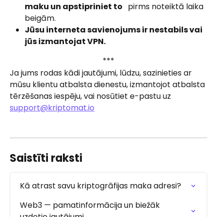
maku un apstipriniet to 
  pirms noteiktā laika 
beigām.
Jūsu interneta savienojums ir nestabils vai 
jūs izmantojat VPN.
***
Ja jums rodas kādi jautājumi, lūdzu, sazinieties ar 
mūsu klientu atbalsta dienestu, izmantojot atbalsta 
tērzēšanas iespēju, vai nosūtiet e-pastu uz 
support@kriptomat.io
Saistīti raksti
Kā atrast savu kriptogrāfijas maka adresi?
Web3 — pamatinformācija un biežāk 
uzdotie jautājumi