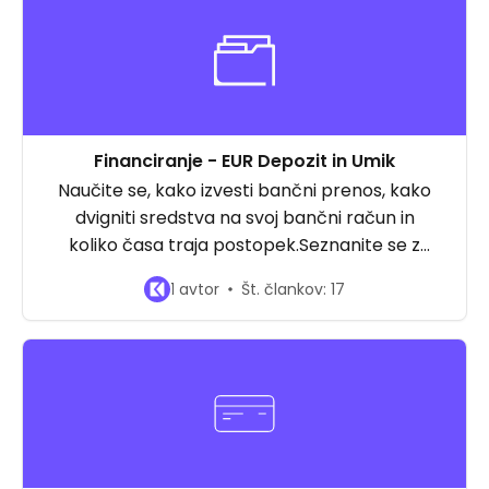
Financiranje - EUR Depozit in Umik
Naučite se, kako izvesti bančni prenos, kako
dvigniti sredstva na svoj bančni račun in
koliko časa traja postopek.Seznanite se z
razlogi, zakaj so lahko vaša plačila zavrnjena,
1 avtor
Št. člankov: 17
in kako povečati omejitve.