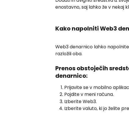
Dodati in dvigniti sredstva iz svo
enostavno, saj lahko že v nekaj kl
Kako napolniti Web3 de
Web3 denarnico lahko napolnite 
razložili oba.
Prenos obstoječih sredst
denarnico:
Prijavite se v mobilno aplikaci
Pojdite v meni računa.
Izberite Web3.
Izberite valuto, ki jo želite pr