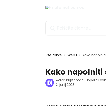
Preskoči na glavno vsebino
Poiščite članke ...
Vse zbirke
Web3
Kako napolnit
Kako napolniti
Avtor:
Kriptomat Support Tea
2. junij 2023