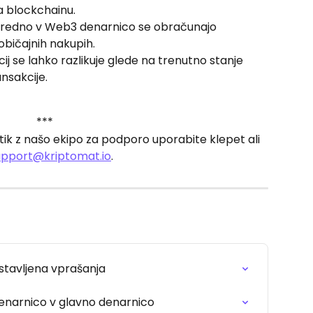
a blockchainu. 
sredno v Web3 denarnico se obračunajo 
 običajnih nakupih.
 se lahko razlikuje glede na trenutno stanje 
ansakcije.
***
ik z našo ekipo za podporo uporabite klepet ali 
upport@kriptomat.io
.
stavljena vprašanja
denarnico v glavno denarnico