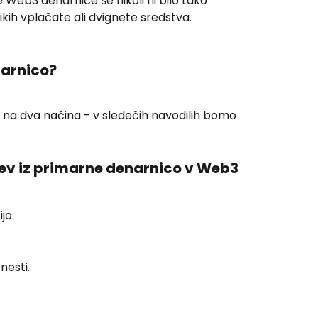
je Web3 denarnice še nikoli ni bilo tako 
ikih vplačate ali dvignete sredstva.
narnico?
na dva načina - v sledečih navodilih bomo 
ev iz primarne denarnico v Web3 
jo.
enesti.