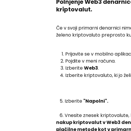
Polnjenje Web3 denarni
kriptovalut.
Če v svoji primarni denarnici nim
želeno kriptovaluto preprosto k
Prijavite se v mobilno aplikaci
Pojdite v meni računa.
Izberite 
Web3
.
Izberite kriptovaluto, ki jo želi
   5. Izberite 
"Napolni".
   6. Vnesite znesek kriptovalute, k
nakup kriptovalut v Web3 den
plačilne metode kot v primarni