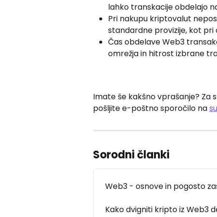
lahko transkacije obdelajo n
Pri nakupu kriptovalut nepo
standardne provizije, kot pri
Čas obdelave Web3 transakcij
omrežja in hitrost izbrane tr
Imate še kakšno vprašanje? Za st
pošljite e-poštno sporočilo na 
s
Sorodni članki
Web3 - osnove in pogosto za
Kako dvigniti kripto iz Web3 