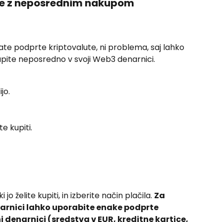
ce z neposrednim nakupom 
ate podprte kriptovalute, ni problema, saj lahko 
upite neposredno v svoji Web3 denarnici.
jo.
te kupiti.
i jo želite kupiti, in izberite način plačila. 
Za 
arnici lahko uporabite enake podprte 
 denarnici (sredstva v EUR, kreditne kartice, 