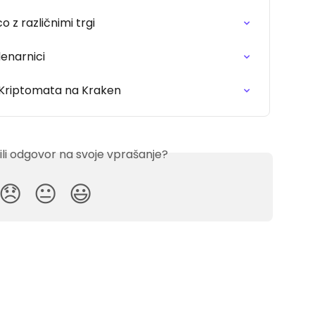
z različnimi trgi
enarnici
z Kriptomata na Kraken
ili odgovor na svoje vprašanje?
😞
😐
😃