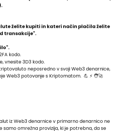
.
ed transakcije".
ilo".
 2FA kodo.
ice, vnesite 3D3 kodo.
voje Web3 potovanje s Kriptomatom.  💪 ⚡ 🧑‍🚀
alut iz Web3 denarnice v primarno denarnico ne 
e samo omrežna provizija, ki je potrebna, da se 