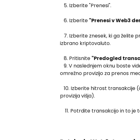
   5. Izberite "Prenesi".
   6. Izberite 
"Prenesi v Web3 de
   7. Izberite znesek, ki ga želite prenesti ali izberite MAX, da prenesete vso 
izbrano kriptovaluto.
   8. Pritisnite 
"Predogled transa
   9. V naslednjem oknu boste videli vse podrobnosti o transakciji, vključno z 
omrežno provizijo za prenos me
   10. Izberite hitrost transakcije (če želite, da se transakcija izvede hitreje, bo 
provizija višja).
    11. Potrdite transakcijo in to je 