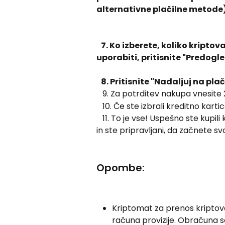
alternativne plačilne metode)
   7. Ko izberete, koliko kriptovalute želite kupiti in kateri način plačila želite 
uporabiti, pritisnite "Predogl
   8. Pritisnite "Nadaljuj na plač
   9. Za potrditev nakupa vnesite
   10. Če ste izbrali kreditno kart
   11. To je vse! Uspešno ste kupili kriptovaluto neposredno v svoji Web3 denarnice, 
in ste pripravljani, da začnete s
Opombe:
Kriptomat za prenos kriptov
računa provizije. Obračuna s