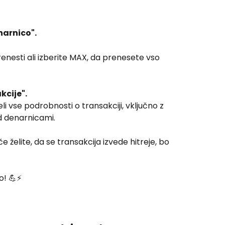
narnico".
kcije".
d denarnicami.
to! 💪⚡