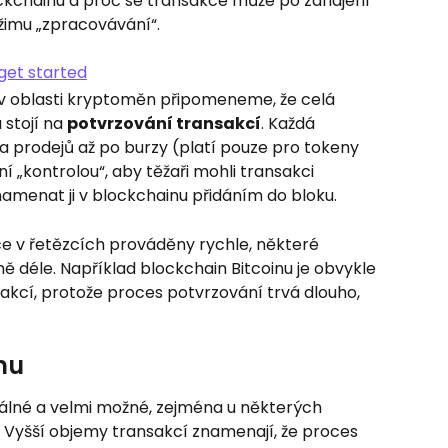
chainu a proč se transakce může po zahájení 
žimu „zpracovávání“.
 v oblasti kryptoměn připomeneme, že celá 
stojí na 
potvrzování transakcí
. Každá 
a prodejů až po burzy (platí pouze pro tokeny 
ní „kontrolou“, aby těžaři mohli transakci 
menat ji v blockchainu přidáním do bloku.
ce v řetězcích prováděny rychle, některé 
 déle. Například blockchain Bitcoinu je obvykle 
akcí, protože proces potvrzování trvá dlouho, 
nu
eálné a velmi možné, zejména u některých 
Vyšší objemy transakcí znamenají, že proces 