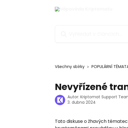
Přeskočit na hlavní obsah
Vyhledat v článcích…
Všechny sbírky
POPULÁRNÍ TÉMAT
Nevyřízené tran
Autor:
Kriptomat Support Te
3. dubna 2024
Tato diskuse o žhavých tématech 