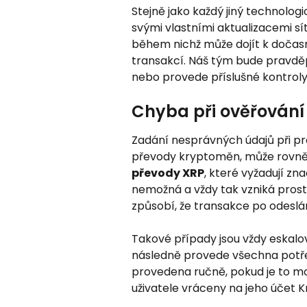
Stejně jako každý jiný technolog
svými vlastními aktualizacemi sít
během nichž může dojít k doča
transakcí. Náš tým bude pravdě
nebo provede příslušné kontrol
Chyba při ověřování
Zadání nesprávných údajů při pr
převody kryptoměn, může rovně
převody XRP
, které vyžadují zn
nemožná a vždy tak vzniká prost
způsobí, že transakce po odeslán
Takové případy jsou vždy eskalo
následně provede všechna potř
provedena ručně, pokud je to m
uživatele vráceny na jeho účet K