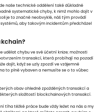
e naše technické oddělení také důkladné 
řípadné systematické chyby, k nimž mohlo dojít v 
koli je to značně neobvyklé, náš tým provádí 
h systémů, aby takovým incidentům předcházel 
ockchain?
e udělat chybu ve své účetní knize; možnosti 
potvrzením transakcí, která probíhají na pozadí 
e dojít, když se uzly zpozdí ve vzájemné 
na to plně vybaven a nemusíte se o to vůbec 
kterých obav ohledně zpožděných transakcí a 
ěkterých složitostí blockchainových transakcí.
vní tíha těžké práce bude vždy ležet na nás a my 