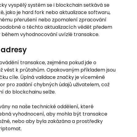
icky vyspělý systém se i blockchain setkává se 
ě, jako je hard fork nebo aktualizace softwaru, 
snému přerušení nebo zpomalení zpracování 
podobně o těchto aktualizacích vědět předem 
y během vyhodnocování uvízlé transakce.
 adresy
ovádění transakce, zejména pokud jde o 
ž vést k průtahům. Opakovaným příkladem jsou 
ačku cíle. Úplná validace značky je víceméně 
or pro zadání chybných údajů uživatelem, což 
í do blockchainu selže.
vány na naše technické oddělení, které 
ebná vyhodnocení, aby mohla být transakce 
ožné, nebo aby byla zakázána a prostředky 
riptomat.