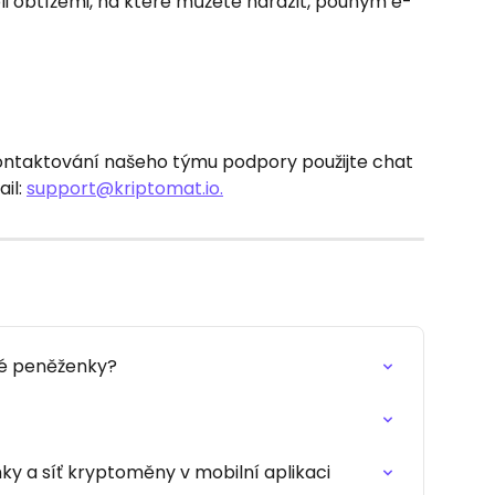
 obtížemi, na které můžete narazit, pouhým e-
ontaktování našeho týmu podpory použijte chat 
l: 
support@kriptomat.io
.
né peněženky?
ky a síť kryptoměny v mobilní aplikaci