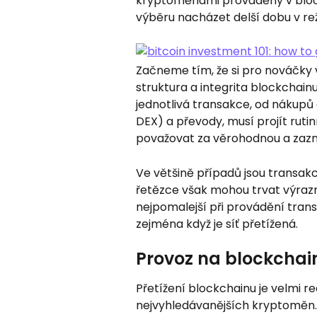
kryptoměnami prováděny v block
výběru nacházet delší dobu v re
Začneme tím, že si pro nováčky
struktura a integrita blockchainu 
jednotlivá transakce, od nákupů 
DEX) a převody, musí projít rutin
považovat za věrohodnou a zazna
Ve většině případů jsou transak
řetězce však mohou trvat výrazně
nejpomalejší při provádění trans
zejména když je síť přetížená.
Provoz na blockchai
Přetížení blockchainu je velmi r
nejvyhledávanějších kryptoměn. 