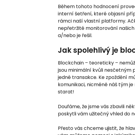
Během tohoto hodnocení proved
interní šetření, které objasní p
rámci naší vlastní platformy. Ač
nepřetržité monitorování našic
a/nebo je řešil.
Jak spolehlivý je bl
Blockchain – teoreticky – nemůž
jsou minimální kvůli nesčetným 
jedné transakce. Ke zpoždění můž
komunikaci, nicméně náš tým je 
starat!
Doufáme, že jsme vás zbavili ně
poskytli vám užitečný vhled do n
Přesto vás chceme ujistit, že hla