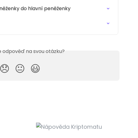
něženky do hlavní peněženky
te odpověď na svou otázku?
😞
😐
😃