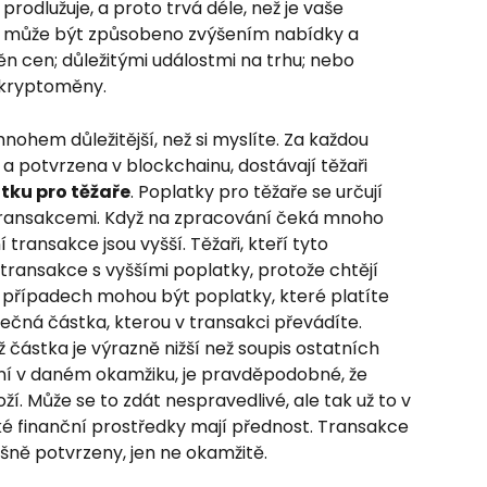
rodlužuje, a proto trvá déle, než je vaše 
o může být způsobeno zvýšením nabídky a 
n cen; důležitými událostmi na trhu; nebo 
 kryptoměny.
nohem důležitější, než si myslíte. Za každou 
a a potvrzena v blockchainu, dostávají těžaři 
tku pro těžaře
. Poplatky pro těžaře se určují 
á transakcemi. Když na zpracování čeká mnoho 
transakce jsou vyšší. Těžaři, kteří tyto 
 transakce s vyššími poplatky, protože chtějí 
 případech mohou být poplatky, které platíte 
čná částka, kterou v transakci převádíte. 
íž částka je výrazně nižší než soupis ostatních 
ní v daném okamžiku, je pravděpodobné, že 
loží. Může se to zdát nespravedlivé, ale tak už to v 
ké finanční prostředky mají přednost. Transakce 
šně potvrzeny, jen ne okamžitě.