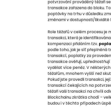
potvrzování prováděný těžaři se p
transakce zařazena do bloku. T
poptávky na trhu v důsledku změ
změnami v dostupnosti/likviditě
Role těžařů v celém procesu je m
transakci, která je identifikován
kompenzaci přidáním tzv. 
popla
podle toho, jak je síť přeplněn
transakcí, poplatky za provedení 
transakce ověřují, upřednostňují
vydělat více peněz. V některých
těžařům, mnohem vyšší než skute
Pokud jste provedli transakci, jej
transakcí čekajících na potvrze
těžaři vaši transakci na chvíli od
Blockchainu zkrátka chodí – vel
budou i v těchto případech úspě