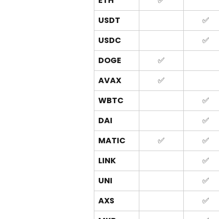
ETH
✅
USDT
✅
USDC
✅
DOGE
✅
AVAX
✅
WBTC
✅
DAI
✅
MATIC
✅
✅
LINK
✅
UNI
✅
AXS
✅