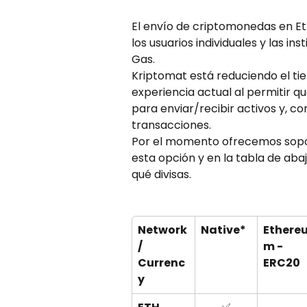
El envío de criptomonedas en E
los usuarios individuales y las ins
Gas.
Kriptomat está reduciendo el tiem
experiencia actual al permitir qu
para enviar/recibir activos y, con
transacciones.
Por el momento ofrecemos soport
esta opción y en la tabla de aba
qué divisas.
Network 
Native*
Ethere
/
m - 
Currenc
ERC20
y