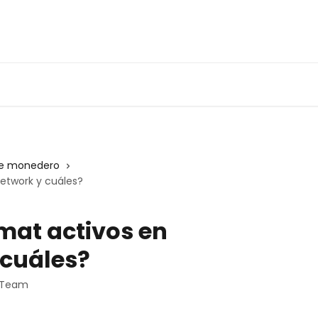
de monedero
etwork y cuáles?
mat activos en
 cuáles?
t Team