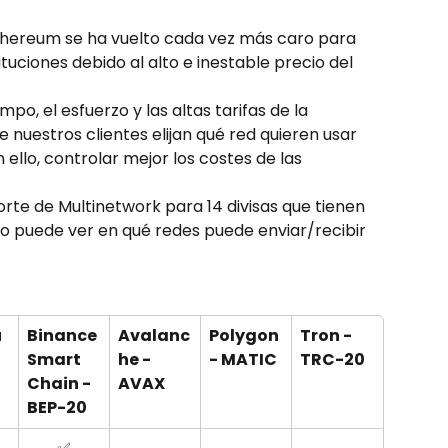
thereum se ha vuelto cada vez más caro para 
tituciones debido al alto e inestable precio del 
po, el esfuerzo y las altas tarifas de la 
e nuestros clientes elijan qué red quieren usar 
 ello, controlar mejor los costes de las 
e de Multinetwork para 14 divisas que tienen 
jo puede ver en qué redes puede enviar/recibir 
u
Binance 
Avalanc
Polygon 
Tron - 
Smart 
he - 
- MATIC
TRC-20
Chain - 
AVAX
BEP-20