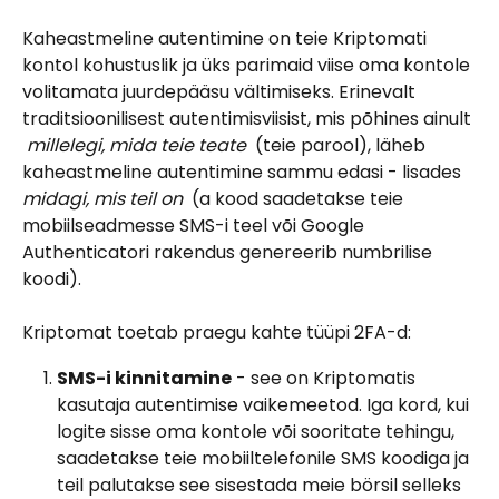
Kaheastmeline autentimine on teie Kriptomati 
kontol kohustuslik ja üks parimaid viise oma kontole 
volitamata juurdepääsu vältimiseks. Erinevalt 
traditsioonilisest autentimisviisist, mis põhines ainult 
 millelegi, mida teie teate 
 (teie parool), läheb 
kaheastmeline autentimine sammu edasi - lisades 
midagi, mis teil on 
 (a kood saadetakse teie 
mobiilseadmesse SMS-i teel või Google 
Authenticatori rakendus genereerib numbrilise 
koodi). 
Kriptomat toetab praegu kahte tüüpi 2FA-d:
SMS-i kinnitamine
 - see on Kriptomatis 
kasutaja autentimise vaikemeetod. Iga kord, kui 
logite sisse oma kontole või sooritate tehingu, 
saadetakse teie mobiiltelefonile SMS koodiga ja 
teil palutakse see sisestada meie börsil selleks 