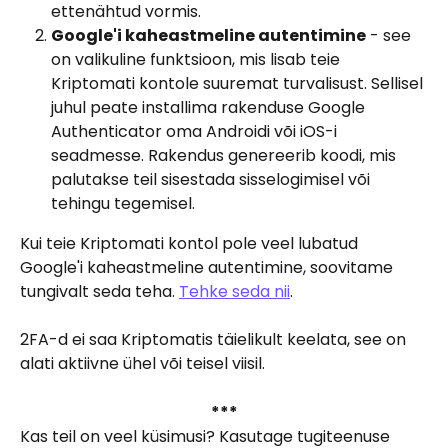
ettenähtud vormis.
Google'i kaheastmeline autentimine
 - see 
on valikuline funktsioon, mis lisab teie 
Kriptomati kontole suuremat turvalisust. Sellisel 
juhul peate installima rakenduse Google 
Authenticator oma Androidi või iOS-i 
seadmesse. Rakendus genereerib koodi, mis 
palutakse teil sisestada sisselogimisel või 
tehingu tegemisel.
Kui teie Kriptomati kontol pole veel lubatud 
Google'i kaheastmeline autentimine, soovitame 
tungivalt seda teha. 
Tehke seda nii
.
2FA-d ei saa Kriptomatis täielikult keelata, see on 
alati aktiivne ühel või teisel viisil.
***
Kas teil on veel küsimusi? Kasutage tugiteenuse 