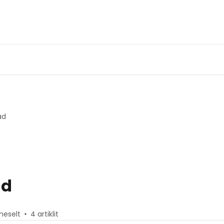
ad
ad
imeselt
4 artiklit