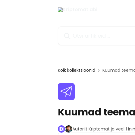
Mine põhisisu juurde
Otsi artikleid ...
Kõik kollektsioonid
Kuumad teem
Kuumad teem
Autorilt Kriptomat ja veel 1 in