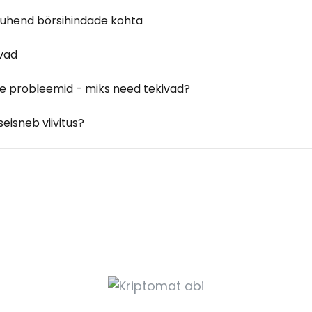
juhend börsihindade kohta
avad
ise probleemid - miks need tekivad?
seisneb viivitus?