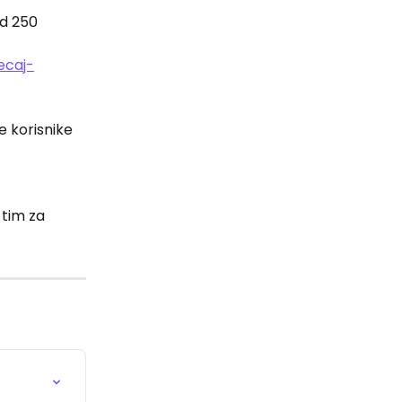
d 250 
ecaj-
e korisnike 
 tim za 