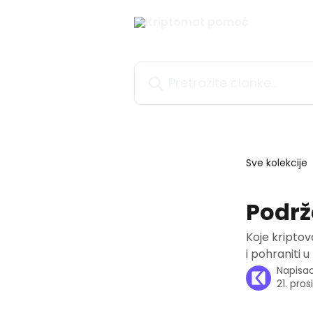
Prijeđite na glavni sadržaj
Pretražite članke...
Sve kolekcije
Podrž
Koje kriptov
i pohraniti 
Napisa
21. pros