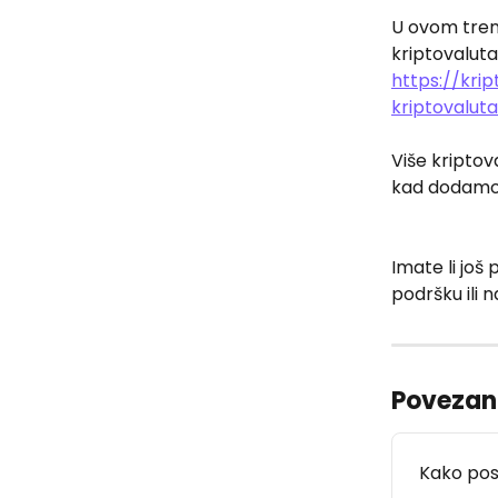
U ovom tren
kriptovaluta
https://kri
kriptovaluta
Više kriptov
kad dodamo 
Imate li još 
podršku ili 
Povezani
Kako pos