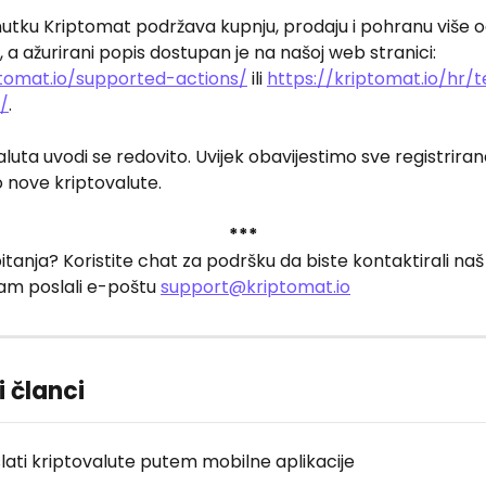
utku Kriptomat podržava kupnju, prodaju i pohranu više o
, a ažurirani popis dostupan je na našoj web stranici: 
ptomat.io/supported-actions/
 ili 
https://kriptomat.io/hr/t
/
.
aluta uvodi se redovito. Uvijek obavijestimo sve registriran
nove kriptovalute.
***
pitanja? Koristite chat za podršku da biste kontaktirali naš
nam poslali e-poštu 
support@kriptomat.io
 članci
lati kriptovalute putem mobilne aplikacije