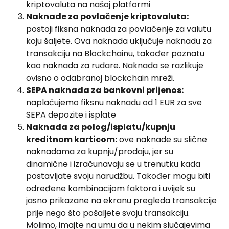
kriptovaluta na našoj platformi
Naknade za povlačenje kriptovaluta:
postoji fiksna naknada za povlačenje za valutu 
koju šaljete. Ova naknada uključuje naknadu za 
transakciju na Blockchainu, također poznatu 
kao naknada za rudare. Naknada se razlikuje 
ovisno o odabranoj blockchain mreži.
SEPA naknada za bankovni prijenos:
naplaćujemo fiksnu naknadu od 1 EUR za sve 
SEPA depozite i isplate
Naknada za polog/isplatu/kupnju 
kreditnom karticom:
 ove naknade su slične 
naknadama za kupnju/prodaju, jer su 
dinamične i izračunavaju se u trenutku kada 
postavljate svoju narudžbu. Također mogu biti 
određene kombinacijom faktora i uvijek su 
jasno prikazane na ekranu pregleda transakcije 
prije nego što pošaljete svoju transakciju. 
Molimo, imajte na umu da u nekim slučajevima 