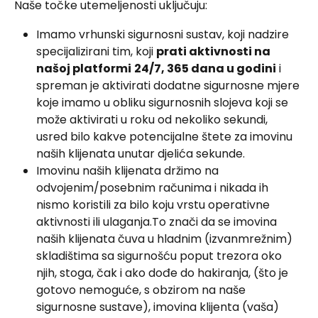
Naše točke utemeljenosti uključuju:
Imamo vrhunski sigurnosni sustav, koji nadzire 
specijalizirani tim, koji 
prati aktivnosti na 
našoj platformi
24/7, 365 dana u godini
 i 
spreman je aktivirati dodatne sigurnosne mjere 
koje imamo u obliku sigurnosnih slojeva koji se 
može aktivirati u roku od nekoliko sekundi, 
usred bilo kakve potencijalne štete za imovinu 
naših klijenata unutar djelića sekunde.
Imovinu naših klijenata držimo na 
odvojenim/posebnim računima i nikada ih 
nismo koristili za bilo koju vrstu operativne 
aktivnosti ili ulaganja.To znači da se imovina 
naših klijenata čuva u hladnim (izvanmrežnim) 
skladištima sa sigurnošću poput trezora oko 
njih, stoga, čak i ako dođe do hakiranja, (što je 
gotovo nemoguće, s obzirom na naše 
sigurnosne sustave), imovina klijenta (vaša) 