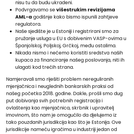
nisu tu da budu ukradeni.
Podvrgavamo se 
višestrukim
revizijama 
AML-a
 godišnje kako bismo ispunili zahtjeve 
regulatora.
Naše sjedište je u Estoniji i registrirani smo za 
pružanje usluga u EU s dobivenim VASP-ovima u 
Španjolskoj, Poljskoj, Grčkoj, među ostalima.
Nikada nismo i nećemo koristiti sredstva naših 
kupaca za financiranje našeg poslovanja, niti ih 
ulagati kod trećih strana.
Namjeravali smo riješiti problem nereguliranih 
mjenjačnica i neuglednih bankarskih praksi od 
našeg početka 2018. godine. Dakle, prošli smo dug 
put dobivanja svih potrebnih registracija i 
ovlaštenja kao mjenjačnica, skrbnik i upravitelj 
imovinom, što nam je omogućilo da djelujemo iz 
tako pouzdanih jurisdikcija kao što je Estonija. Ove 
jurisdikcije nameću igračima u industriji jedan od 