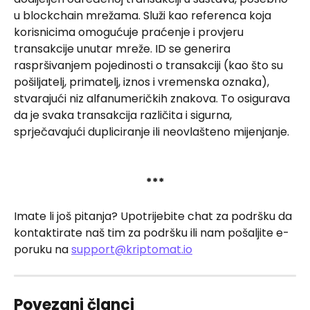
u blockchain mrežama. Služi kao referenca koja 
korisnicima omogućuje praćenje i provjeru 
transakcije unutar mreže. ID se generira 
raspršivanjem pojedinosti o transakciji (kao što su 
pošiljatelj, primatelj, iznos i vremenska oznaka), 
stvarajući niz alfanumeričkih znakova. To osigurava 
da je svaka transakcija različita i sigurna, 
sprječavajući dupliciranje ili neovlašteno mijenjanje.
***
Imate li još pitanja? Upotrijebite chat za podršku da 
kontaktirate naš tim za podršku ili nam pošaljite e-
poruku na 
support@kriptomat.io
Povezani članci