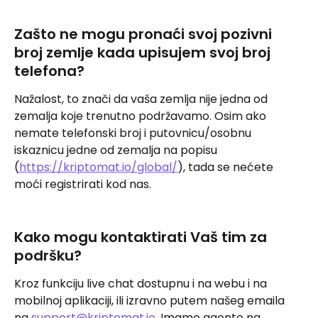
Zašto ne mogu pronaći svoj pozivni 
broj zemlje kada upisujem svoj broj 
telefona?
Nažalost, to znači da vaša zemlja nije jedna od 
zemalja koje trenutno podržavamo. Osim ako 
nemate telefonski broj i putovnicu/osobnu 
iskaznicu jedne od zemalja na popisu 
(
https://kriptomat.io/global/
), tada se nećete 
moći registrirati kod nas.
Kako mogu kontaktirati Vaš tim za 
podršku?
Kroz funkciju live chat dostupnu i na webu i na 
mobilnoj aplikaciji, ili izravno putem našeg emaila 
na 
support@kriptomat.io
. Imamo agente na 