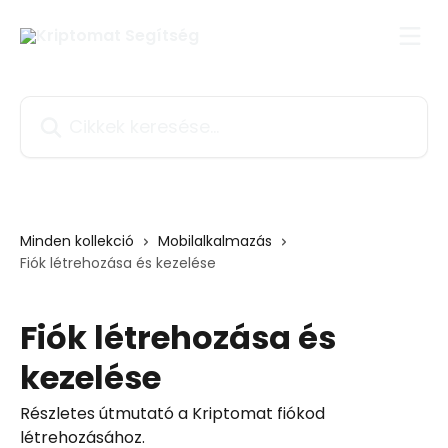
Ugrás a fő tartalomra
Cikkek keresése…
Minden kollekció
Mobilalkalmazás
Fiók létrehozása és kezelése
Fiók létrehozása és
kezelése
Részletes útmutató a Kriptomat fiókod
létrehozásához.