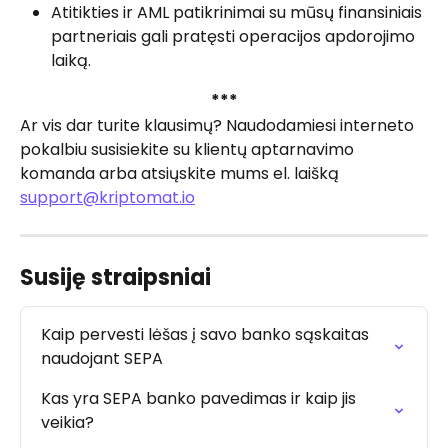
Atitikties ir AML patikrinimai su mūsų finansiniais 
partneriais gali pratęsti operacijos apdorojimo 
laiką.
***
Ar vis dar turite klausimų? Naudodamiesi interneto 
pokalbiu susisiekite su klientų aptarnavimo 
komanda arba atsiųskite mums el. laišką 
support@kriptomat.io
Susiję straipsniai
Kaip pervesti lėšas į savo banko sąskaitas 
naudojant SEPA
Kas yra SEPA banko pavedimas ir kaip jis 
veikia?