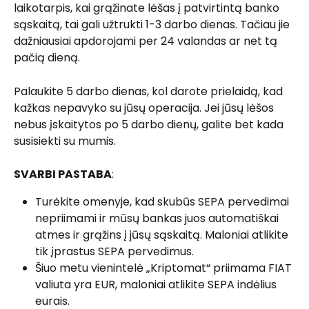
laikotarpis, kai grąžinate lėšas į patvirtintą banko 
sąskaitą, tai gali užtrukti 1-3 darbo dienas. Tačiau jie 
dažniausiai apdorojami per 24 valandas ar net tą 
pačią dieną.
Palaukite 5 darbo dienas, kol darote prielaidą, kad 
kažkas nepavyko su jūsų operacija. Jei jūsų lėšos 
nebus įskaitytos po 5 darbo dienų, galite bet kada 
susisiekti su mumis.
SVARBI PASTABA
:
Turėkite omenyje, kad skubūs SEPA pervedimai 
nepriimami ir mūsų bankas juos automatiškai 
atmes ir grąžins į jūsų sąskaitą. Maloniai atlikite 
tik įprastus SEPA pervedimus.
Šiuo metu vienintelė „Kriptomat“ priimama FIAT 
valiuta yra EUR, maloniai atlikite SEPA indėlius 
eurais.