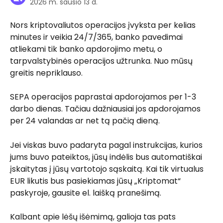
2026 m. sausio 13 d.
Nors kriptovaliutos operacijos įvyksta per kelias 
minutes ir veikia 24/7/365, banko pavedimai 
atliekami tik banko apdorojimo metu, o 
tarpvalstybinės operacijos užtrunka. Nuo mūsų 
greitis nepriklauso.
SEPA operacijos paprastai apdorojamos per 1-3 
darbo dienas. Tačiau dažniausiai jos apdorojamos 
per 24 valandas ar net tą pačią dieną.
Jei viskas buvo padaryta pagal instrukcijas, kurios 
jums buvo pateiktos, jūsų indėlis bus automatiškai 
įskaitytas į jūsų vartotojo sąskaitą. Kai tik virtualus 
EUR likutis bus pasiekiamas jūsų „Kriptomat“ 
paskyroje, gausite el. laišką pranešimą.
Kalbant apie lėšų išėmimą, galioja tas pats 