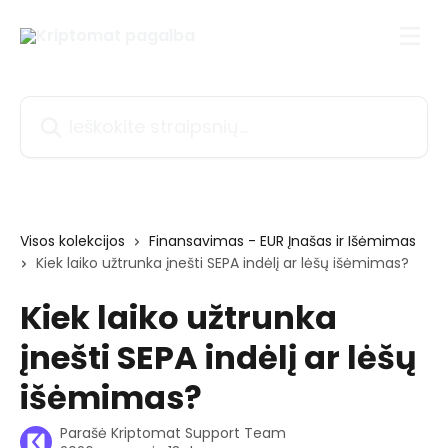
Pereiti prie pagrindinio turinio
Ieškokite straipsnių...
Visos kolekcijos
Finansavimas - EUR Įnašas ir Išėmimas
Kiek laiko užtrunka įnešti SEPA indėlį ar lėšų išėmimas?
Kiek laiko užtrunka
įnešti SEPA indėlį ar lėšų
išėmimas?
Parašė
Kriptomat Support Team