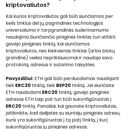
kriptovaliutos?
Kai kurios kriptovaliutos gali būti siunčiamos per 
kelis tinklus dėl jų pagrindinės technologijos 
universalumo ir tarpgrandinės suderinamumo 
naudojimo.Siunčiančio piniginės tinklas turi atitikti 
gavėjo piniginės tinklą, kai siunčiamos 
kriptovaliutos, nes kiekvienas tinklas (arba blokų 
grandinė) veikia nepriklausomai ir naudoja savo 
protokolą, adresus ir sutarimo taisykles.
Pavyzdžiui:
 ETH gali būti perduodamas naudojant 
tiek 
ERC20
 tinklą, tiek 
BEP20
 tinklą. Jei siunčiate 
ETH naudodami 
ERC20
 tinklą, gavėjo piniginės 
adresas ETH taip pat turi būti sukonfigūruotas į 
ERC20
 tinklą. Panašiai, kai gaunate kriptovaliutas, 
įsitikinkite, kad dalijatės su siuntėju piniginės adresu, 
kuris yra sukonfigūruotas į tą patį tinklą, į kurį 
sukonfigūruotas jų piniginės adresas.