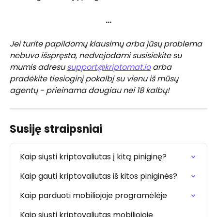
…
Jei turite papildomų klausimų arba jūsų problema 
nebuvo išspręsta, nedvejodami susisiekite su 
mumis adresu 
support@kriptomat.io
 arba 
pradėkite tiesioginį pokalbį su vienu iš mūsų 
agentų - prieinama daugiau nei 18 kalbų!
Susiję straipsniai
Kaip siųsti kriptovaliutas į kitą piniginę?
Kaip gauti kriptovaliutas iš kitos piniginės?
Kaip parduoti mobiliojoje programėlėje
Kaip siųsti kriptovaliutas mobiliojoje 