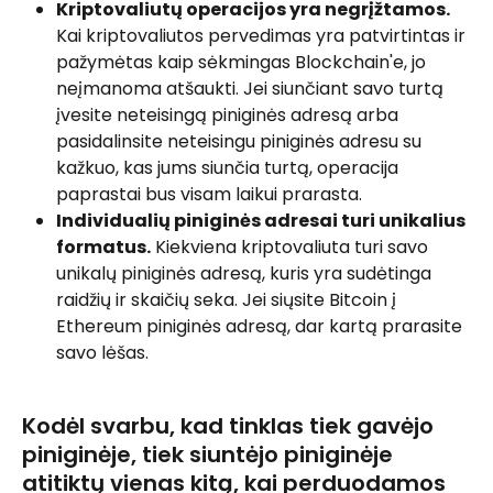
Kriptovaliutų operacijos yra negrįžtamos.
Kai kriptovaliutos pervedimas yra patvirtintas ir 
pažymėtas kaip sėkmingas Blockchain'e, jo 
neįmanoma atšaukti. Jei siunčiant savo turtą 
įvesite neteisingą piniginės adresą arba 
pasidalinsite neteisingu piniginės adresu su 
kažkuo, kas jums siunčia turtą, operacija 
paprastai bus visam laikui prarasta.
Individualių piniginės adresai turi unikalius 
formatus.
 Kiekviena kriptovaliuta turi savo 
unikalų piniginės adresą, kuris yra sudėtinga 
raidžių ir skaičių seka. Jei siųsite Bitcoin į 
Ethereum piniginės adresą, dar kartą prarasite 
savo lėšas.
Kodėl svarbu, kad tinklas tiek gavėjo 
piniginėje, tiek siuntėjo piniginėje 
atitiktų vienas kitą, kai perduodamos 