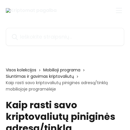
Pereiti prie pagrindinio turinio
Ieškokite straipsnių...
Visos kolekcijos
Mobilioji programa
Siuntimas ir gavimas kriptovaliutų
Kaip rasti savo kriptovaliutų piniginės adresą/tinklą
mobiliojoje programėlėje
Kaip rasti savo
kriptovaliutų piniginės
adresą/tinklą