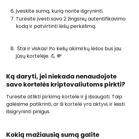
Įveskite sumą, kurią norite išgryninti. 
Turėsite įvesti savo 2 žingsnių autentifikavimo 
kodą ir patvirtinti lėšų perkėlimą. 
 Štai ir viskas! Po kelių akimirkų lėšos bus jau 
jūsų kortelėje. 💪 💸
​ 
Ką daryti, jei niekada nenaudojote 
savo kortelės kriptovaliutoms pirkti?
Turėsite atlikti pirkimą kortele ir jį išsaugoti. Taip 
galėsime patikrinti, ar ši kortelė yra aktyvi, ir leisti 
išsigryninti pinigus.
Kokią mažiausią sumą galite 