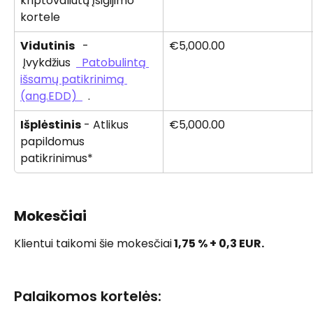
kriptovaliutų įsigijimo 
kortele 
Vidutinis 
  - 
€5,000.00
 Įvykdžius  
  Patobulintą 
išsamų patikrinimą 
(ang.EDD)  
  . 
Išplėstinis
 - Atlikus 
€5,000.00
papildomus 
patikrinimus*
Mokesčiai 
Klientui taikomi šie mokesčiai
 1,75 % + 0,3 EUR.
Palaikomos kortelės: