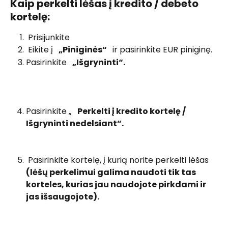
Kaip perkelti lėšas į kredito / debeto 
kortelę:
 Prisijunkite 
 Eikite į  
 „Piniginės“ 
  ir pasirinkite EUR piniginę. 
Pasirinkite  
 „Išgryninti“. 
Pasirinkite „  
 Perkelti į kredito kortelę / 
Išgryninti nedelsiant“. 
 Pasirinkite kortelę, į kurią norite perkelti lėšas  
(lėšų perkelimui galima naudoti tik tas 
korteles, kurias jau naudojote pirkdami ir 
jas išsaugojote). 