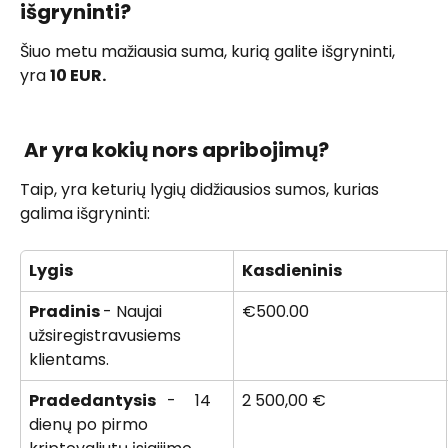
išgryninti?
Šiuo metu mažiausia suma, kurią galite išgryninti, 
yra 
10 EUR.
 Ar yra kokių nors apribojimų? 
Taip, yra keturių lygių didžiausios sumos, kurias 
galima išgryninti:
Lygis
Kasdieninis 
Pradinis 
- Naujai 
€500.00
užsiregistravusiems 
klientams.
Pradedantysis 
  -  
  14 
2 500,00 € 
dienų po pirmo 