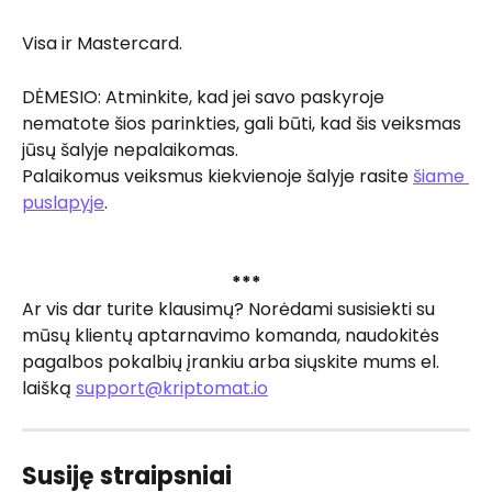
Visa ir Mastercard.
DĖMESIO: Atminkite, kad jei savo paskyroje 
nematote šios parinkties, gali būti, kad šis veiksmas 
jūsų šalyje nepalaikomas. 
Palaikomus veiksmus kiekvienoje šalyje rasite 
šiame 
puslapyje
. 
***
Ar vis dar turite klausimų? Norėdami susisiekti su 
mūsų klientų aptarnavimo komanda, naudokitės 
pagalbos pokalbių įrankiu arba siųskite mums el. 
laišką 
support@kriptomat.io
Susiję straipsniai