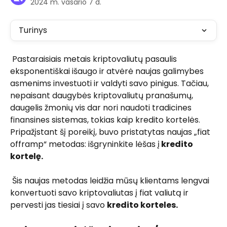
2024 m. vasario 7 d.
Turinys
 Pastaraisiais metais kriptovaliutų pasaulis 
eksponentiškai išaugo ir atvėrė naujas galimybes 
asmenims investuoti ir valdyti savo pinigus. Tačiau, 
nepaisant daugybės kriptovaliutų pranašumų, 
daugelis žmonių vis dar nori naudoti tradicines 
finansines sistemas, tokias kaip kredito kortelės. 
Pripažįstant šį poreikį, buvo pristatytas naujas „fiat 
offramp“ metodas: išgryninkite lėšas į
 kredito 
kortelę. 
 Šis naujas metodas leidžia mūsų klientams lengvai 
konvertuoti savo kriptovaliutas į fiat valiutą ir 
pervesti jas tiesiai į savo 
kredito korteles. 