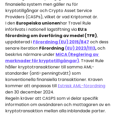
finansiella system men gäller nu för 
kryptotillgångar och Crypto Asset Service 
Providers (CASPs), vilket är vad Kriptomat är.
I den 
Europeiska unionen
har Travel Rule 
införlivats i nationell lagstiftning via 
EU:s 
förordning om överföring av medel (TFR)
, 
uppdaterad i 
Förordning (EU) 2015/847
 och dess 
senare iteration 
Förordning 
(EU) 2023/1113
, 
och 
beskrivs närmare under 
MiCA (Reglering av 
marknader för kryptotillgångar)
. Travel Rule 
håller kryptotransaktioner till samma AML-
standarder (anti-penningtvätt) som 
konventionella finansiella transaktioner. Kraven 
kommer att anpassas till 
Estnisk AML-förordning
den 30 december 2024.
Regeln kräver att CASPS som vi delar specifik 
information om avsändaren och mottagaren av en 
kryptotransaktion mellan alla inblandade parter.