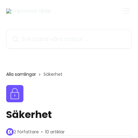
Hoppa till huvudinnehåll
Sök bland våra artiklar …
Alla samlingar
Säkerhet
Säkerhet
2 författare
10 artiklar