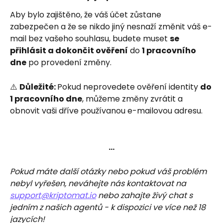
Aby bylo zajištěno, že váš účet zůstane 
zabezpečen a že se nikdo jiný nesnaží změnit váš e-
mail bez vašeho souhlasu, budete muset 
se 
přihlásit a dokončit ověření
 do 
1 pracovního 
dne
 po provedení změny.
⚠️ 
Důležité: 
Pokud neprovedete ověření identity 
do 
1 pracovního dne
, můžeme změny zvrátit a 
obnovit vaši dříve používanou e-mailovou adresu.
…
Pokud máte další otázky nebo pokud váš problém 
nebyl vyřešen, neváhejte nás kontaktovat na 
support@kriptomat.io
 nebo zahajte živý chat s 
jedním z našich agentů - k dispozici ve více než 18 
jazycích!