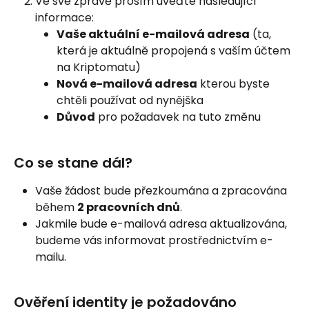
Ve své zprávě prosím uveďte následující 
informace:
Vaše aktuální e-mailová adresa
 (ta, 
která je aktuálně propojená s vaším účtem 
na Kriptomatu)
Nová e-mailová adresa
 kterou byste 
chtěli používat od nynějška
Důvod
 pro požadavek na tuto změnu
Co se stane dál?
Vaše žádost bude přezkoumána a zpracována 
během 
2 pracovních dnů
.
Jakmile bude e-mailová adresa aktualizována, 
budeme vás informovat prostřednictvím e-
mailu.
Ověření identity je požadováno