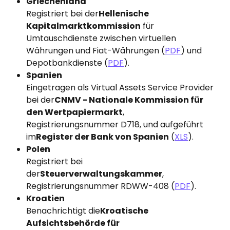
Griechenland
Registriert bei der
Hellenische 
Kapitalmarktkommission
 für 
Umtauschdienste zwischen virtuellen 
Währungen und Fiat-Währungen (
PDF
) und 
Depotbankdienste (
PDF
).
Spanien
Eingetragen als Virtual Assets Service Provider 
bei der
CNMV - Nationale Kommission für 
den Wertpapiermarkt
, 
Registrierungsnummer D718, und aufgeführt 
im
Register der Bank von Spanien
 (
XLS
).
Polen
Registriert bei 
der
Steuerverwaltungskammer
, 
Registrierungsnummer RDWW-408 (
PDF
).
Kroatien
Benachrichtigt die
Kroatische 
Aufsichtsbehörde für 