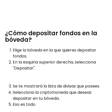
¿Cómo depositar fondos en la 
bóveda?
Elige la bóveda en la que quieres depositar 
fondos.
En la esquina superior derecha, selecciona 
"Depositar".
Se te mostrará la lista de divisas que posees.
Selecciona la criptomoneda que deseas 
depositar en tu bóveda.
Eso es todo.