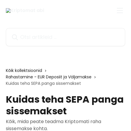
Mine põhisisu juurde
Otsi artikleid ...
Kõik kollektsioonid
Rahastamine - EUR Deposiit ja Väljamakse
Kuidas teha SEPA panga sissemakset
Kuidas teha SEPA panga
sissemakset
Kõik, mida peate teadma Kriptomati raha
sissemakse kohta.