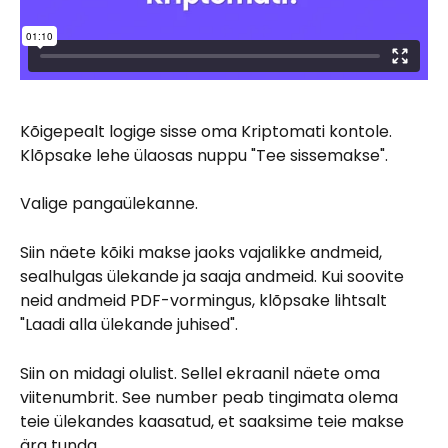
Kõigepealt logige sisse oma Kriptomati kontole. 
Klõpsake lehe ülaosas nuppu "Tee sissemakse".
Valige pangaülekanne.
Siin näete kõiki makse jaoks vajalikke andmeid, 
sealhulgas ülekande ja saaja andmeid. Kui soovite 
neid andmeid PDF-vormingus, klõpsake lihtsalt 
"Laadi alla ülekande juhised".
Siin on midagi olulist. Sellel ekraanil näete oma 
viitenumbrit. See number peab tingimata olema 
teie ülekandes kaasatud, et saaksime teie makse 
ära tunda.