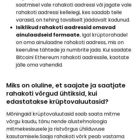
saatmisel vale rahakoti aadressi või jagate vale 
rahakoti aadressi kellelegi, kes saadab teile 
varasid, on tehing tavaliselt jäädavalt kadunud.
Isiklikud rahakoti aadressid omavad 
ainulaadseid formaate.
 Igal krüptorahadel 
on oma ainulaadne rahakoti aadress, mis on 
keeruline tähtede ja numbrite jada. Kui saadate 
Bitcoini Ethereum rahakoti aadressile, kaotate 
jälle oma vahendid.
Miks on oluline, et saajate ja saatjate 
rahakoti võrgud ühtiksid, kui 
edastatakse krüptovaluutasid?
Mõningaid krüptovaluutasid saab saata mitme 
võrgu kaudu, tänu nende alustehnoloogia 
mitmekesisusele ja ristvõrgus ühilduvuse 
kasutamisele.Saaja rahakoti võrk peab vastama 