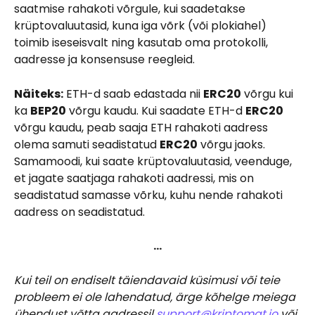
saatmise rahakoti võrgule, kui saadetakse 
krüptovaluutasid, kuna iga võrk (või plokiahel) 
toimib iseseisvalt ning kasutab oma protokolli, 
aadresse ja konsensuse reegleid.
Näiteks:
 ETH-d saab edastada nii 
ERC20
 võrgu kui 
ka 
BEP20
 võrgu kaudu. Kui saadate ETH-d 
ERC20
võrgu kaudu, peab saaja ETH rahakoti aadress 
olema samuti seadistatud 
ERC20
 võrgu jaoks. 
Samamoodi, kui saate krüptovaluutasid, veenduge, 
et jagate saatjaga rahakoti aadressi, mis on 
seadistatud samasse võrku, kuhu nende rahakoti 
aadress on seadistatud.
…
Kui teil on endiselt täiendavaid küsimusi või teie 
probleem ei ole lahendatud, ärge kõhelge meiega 
ühendust võtta aadressil 
support@kriptomat.io
 või 