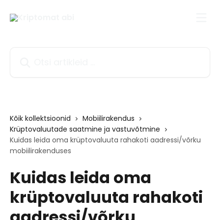
Mine põhisisu juurde
Otsi artikleid ...
Kõik kollektsioonid
Mobiilirakendus
Krüptovaluutade saatmine ja vastuvõtmine
Kuidas leida oma krüptovaluuta rahakoti aadressi/võrku
mobiilirakenduses
Kuidas leida oma
krüptovaluuta rahakoti
aadressi/võrku