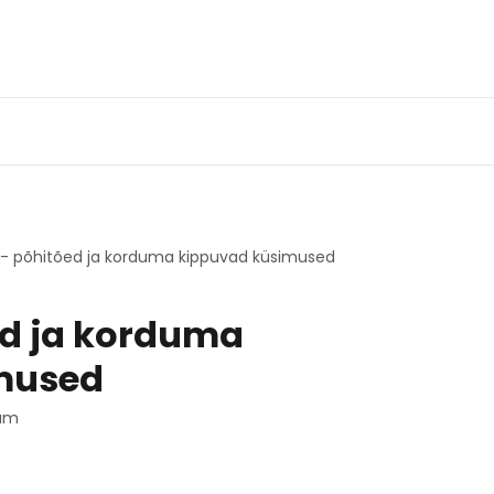
- põhitõed ja korduma kippuvad küsimused
ed ja korduma
mused
eam