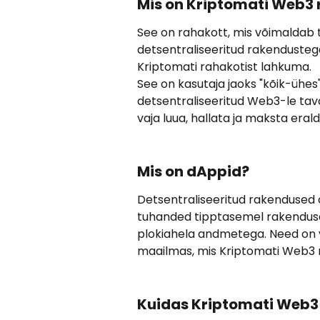
Mis on Kriptomati Web3 
See on rahakott, mis võimaldab t
detsentraliseeritud rakendusteg
Kriptomati rahakotist lahkuma.
See on kasutaja jaoks "kõik-ühes"
detsentraliseeritud Web3-le tava
vaja luua, hallata ja maksta eral
Mis on dAppid?
Detsentraliseeritud rakendused
tuhanded tipptasemel rakenduse
plokiahela andmetega. Need on 
maailmas, mis Kriptomati Web3 r
Kuidas Kriptomati Web3