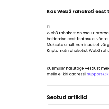
Kas Web3 rahakoti eest 
Ei. 
Web3 rahakott on osa Kriptomat
haldamise eest lisatasu ei võeta.
Maksate ainult nominaalset võrg
Kriptomati rahakotist Web3 raha
Küsimusi? Kasutage vestlust mei
meile e-kiri aadressil 
support@kr
Seotud artiklid