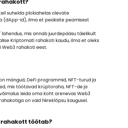
rahakott?
eil suhelda plokiahelas olevate 
a (dApp-id), ilma et peaksite peamisest 
 lahendus, mis annab juurdepääsu täielikult 
lise Kriptomati rahakoti kaudu, ilma et oleks 
di Web3 rahakoti eest. 
 on mängud, DeFi programmid, NFT-turud ja 
d, mis töötavad krüptoraha, NFT-de ja 
võimalus leida oma koht arenevas Web3 
ahakotiga on vaid hiireklõpsu kaugusel.
 rahakott töötab?