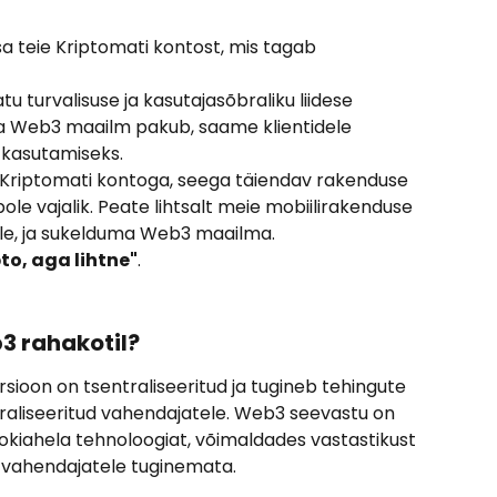
 turvalisuse ja kasutajasõbraliku liidese 
a Web3 maailm pakub, saame klientidele 
 kasutamiseks.
 Kriptomati kontoga, seega täiendav rakenduse 
ole vajalik. Peate lihtsalt meie mobiilirakenduse 
pole, ja sukelduma Web3 maailma. 
to, aga lihtne"
.
3 rahakotil?
ioon on tsentraliseeritud ja tugineb tehingute 
raliseeritud vahendajatele. Web3 seevastu on 
lokiahela tehnoloogiat, võimaldades vastastikust 
d vahendajatele tuginemata.