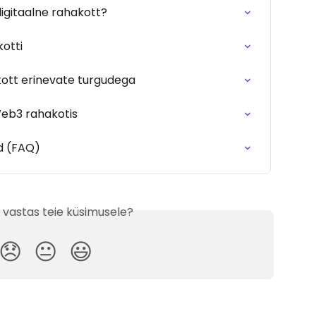
digitaalne rahakott?
otti
ott erinevate turgudega
Web3 rahakotis
d (FAQ)
 vastas teie küsimusele?
😞
😐
😃