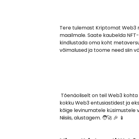
Tere tulemast Kriptomat Web3 ra
maailmale. Saate kaubelda NFT-de
kindlustada oma koht metaversu
võimalused ja toome need siin väl
 Tõenäoliselt on teil Web3 kohta mõned küsimused tekkinud, seega koondasime 
kokku Web3 entusiastidest ja ek
kõige levinumatele küsimustele v
Niisiis, alustagem. 🧑‍🚀 🎉 📱