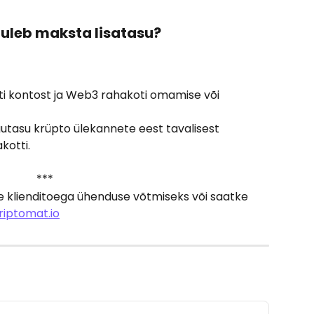
tuleb maksta lisatasu?
i kontost ja Web3 rahakoti omamise või 
 
utasu krüpto ülekannete eest tavalisest 
kotti.
 *** 
e klienditoega ühenduse võtmiseks või saatke 
iptomat.io