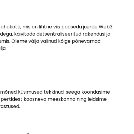
hakotti, mis on lihtne viis pääseda juurde Web3 
ga, käivitada detsentraliseeritud rakendusi ja 
mis. Oleme välja valinud kõige põnevamad 
ja.
spertidest koosneva meeskonna ning leidsime 
astused. 