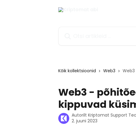
Mine põhisisu juurde
Otsi artikleid ...
Kõik kollektsioonid
Web3
Web3 
Web3 - põhitõ
kippuvad küsi
Autorilt
Kriptomat Support T
2. juuni 2023