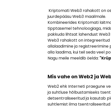
 Kriptomati Web3 rahakott on osa teie Kriptomati kontost, mis tagab 
juurdepääsu Web3 maailmale. 
Kombineerides Kriptomati laitmatu
tipptasemel tehnoloogiaga, mid
pakkuda lihtsat lahendust Web3
Web3 rahakott on integreeritud
allalaadimine ja registreerimine p
alla laadima, kui teil seda veel 
Nagu meile meeldib öelda: 
"Krüp
Mis vahe on Web2 ja Web
Web2 ehk Interneti praegune vers
ja suhtluse hõlbustamiseks tsent
detsentraliseeritud ja kasutab p
suhtlemist ilma tsentraliseeritu