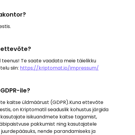
eakontor?
stis.
d ettevõte?
d teenus! Te saate vaadata meie täielikku 
elu siin: 
https://kriptomat.io/impressum/
 GDPR-ile?
ete kaitse üldmäärust (GDPR).Kuna ettevõte 
stis, on Kriptomatil seaduslik kohustus järgida 
asutajate isikuandmete kaitse tagamist, 
bipaistvuse pakkumist ning kasutajatele 
juurdepääsuks, nende parandamiseks ja 