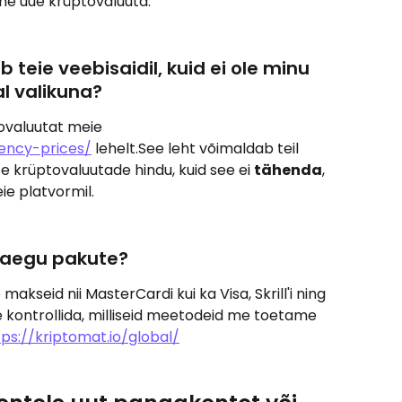
same uue krüptovaluuta.
 teie veebisaidil, kuid ei ole minu 
l valikuna?
ovaluutat meie 
rency-prices/
 lehelt.See leht võimaldab teil 
te krüptovaluutade hindu, kuid see ei 
tähenda
, 
e platvormil.
praegu pakute?
kseid nii MasterCardi kui ka Visa, Skrill'i ning 
 kontrollida, milliseid meetodeid me toetame 
tps://kriptomat.io/global/