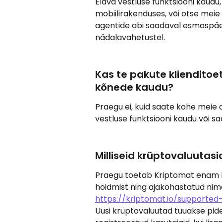
Elava vestluse funktsiooni kaudu, 
mobiilirakenduses, või otse meie 
agentide abi saadaval esmaspäev
nädalavahetustel.
Kas te pakute klienditoe
kõnede kaudu?
Praegu ei, kuid saate kohe meie
vestluse funktsiooni kaudu või saa
Milliseid krüptovaluutas
Praegu toetab Kriptomat enam ku
hoidmist ning ajakohastatud nime
https://kriptomat.io/supported
Uusi krüptovaluutad tuuakse pidev