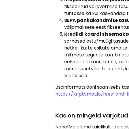
fikseeritud väljavõtmise tasu
tuntakse ka kui kaevandaja ta
SEPA pankakandmise tasu
väljamaksete eest fikseeritu
Krediidi kaardi sissemak
sarnased ostu/müügi tasudel
hetkel, kui te esitate oma t
mitmete tegurite kombinatsio
eelvaate ekraanil enne, kui t
mõnel juhul võib teie pank, k
lisatasusid.
Lisainformatsiooni saamiseks tas
https://kriptomat.io/fees-and-l
Kas on mingeid varjatud
None!Me oleme täielikult läbipai