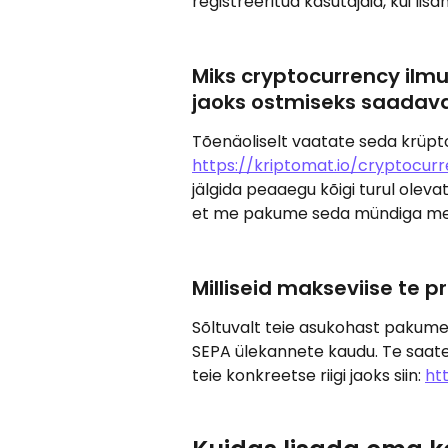
registreeritud kasutajaid, kui li
Miks cryptocurrency ilmub
jaoks ostmiseks saadava
Tõenäoliselt vaatate seda krüpt
https://kriptomat.io/cryptocur
jälgida peaaegu kõigi turul oleva
et me pakume seda mündiga mei
Milliseid makseviise te 
Sõltuvalt teie asukohast pakume ma
SEPA ülekannete kaudu. Te saate
teie konkreetse riigi jaoks siin: 
ht