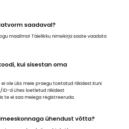
e platvorm saadaval?
kogu maailma! Täielikku nimekirja saate vaadata 
 koodi, kui sisestan oma 
 ei ole üks meie praegu toetatud riikidest.Kuni 
i/ID-d ühes loetletud riikidest 
siis te ei saa meiega registreeruda.
gimeeskonnaga ühendust võtta?