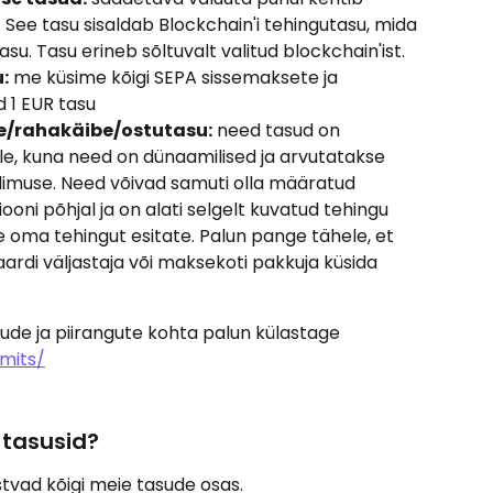
. See tasu sisaldab Blockchain'i tehingutasu, mida 
su. Tasu erineb sõltuvalt valitud blockchain'ist.
:
 me küsime kõigi SEPA sissemaksete ja 
d 1 EUR tasu
se/rahakäibe/ostutasu:
 need tasud on 
e, kuna need on dünaamilised ja arvutatakse 
ellimuse. Need võivad samuti olla määratud 
oni põhjal ja on alati selgelt kuvatud tehingu 
e oma tehingut esitate. Palun pange tähele, et 
aardi väljastaja või maksekoti pakkuja küsida 
ude ja piirangute kohta palun külastage 
imits/
 tasusid?
stvad kõigi meie tasude osas.