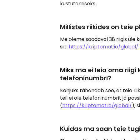
kustutamiseks.
Millistes riikides on tei
Me oleme saadaval 38 riigis üle 
siit: 
https://kriptomat.io/global/
Miks ma ei leia oma riigi
telefoninumbri?
Kahjuks tähendab see, et teie riik
teil ei ole telefoninumbrit ja pass
(
https://kriptomat.io/global/
), 
Kuidas ma saan teie tu