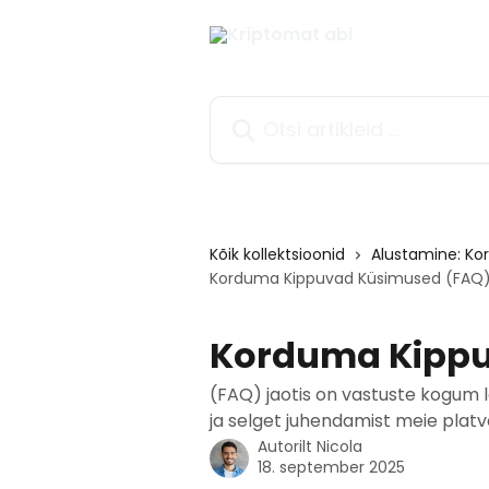
Mine põhisisu juurde
Otsi artikleid ...
Kõik kollektsioonid
Alustamine: K
Korduma Kippuvad Küsimused (FAQ
Korduma Kippu
(FAQ) jaotis on vastuste kogum l
ja selget juhendamist meie platv
Autorilt
Nicola
18. september 2025