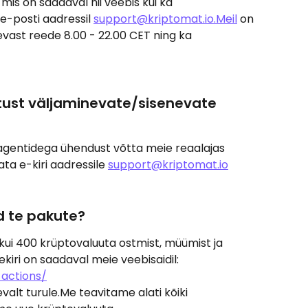
mis on saadaval nii veebis kui ka 
e-posti aadressil 
support@kriptomat.io.Meil
 on 
ast reede 8.00 - 22.00 CET ning ka 
tust väljaminevate/sisenevate 
 agentidega ühendust võtta meie reaalajas 
ta e-kiri aadressile 
support@kriptomat.io
id te pakute?
i 400 krüptovaluuta ostmist, müümist ja 
kiri on saadaval meie veebisaidil: 
-actions/
alt turule.Me teavitame alati kõiki 