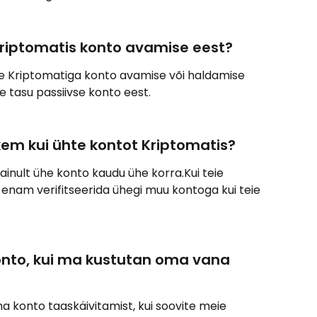
Kriptomatis konto avamise eest?
ie Kriptomatiga konto avamise või haldamise 
le tasu passiivse konto eest.
m kui ühte kontot Kriptomatis?
a ainult ühe konto kaudu ühe korra.Kui teie 
te enam verifitseerida ühegi muu kontoga kui teie 
nto, kui ma kustutan oma vana 
oma konto taaskäivitamist, kui soovite meie 