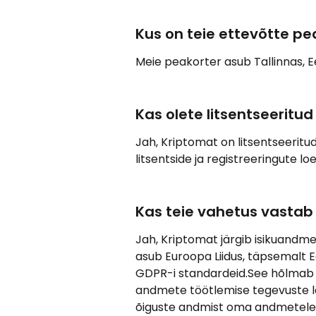
Kus on teie ettevõtte p
Meie peakorter asub Tallinnas, Ee
Kas olete litsentseeritu
Jah, Kriptomat on litsentseeritu
litsentside ja registreeringute loet
Kas teie vahetus vastab
Jah, Kriptomat järgib isikuandm
asub Euroopa Liidus, täpsemalt Ee
GDPR-i standardeid.See hõlmab k
andmete töötlemise tegevuste lä
õiguste andmist oma andmetele 