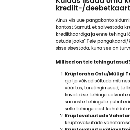
Kuidas lisada oma k
krediit-/deebetkaart
Ainus viis uue pangakonto sidumi
kontost.Samuti, et salvestada kr
krediitkaardiga ja enne tehingu l
ostude jaoks".Teie pangakaardi/
sisse sisestada, kuna see on turva
Millised on teie tehingutasud
Krüptoraha Ostu/Müügi Ta
ajal ja võivad sõltuda mitmest
väärtus, turutingimused, tell
kuvatakse tehingu eelvaate e
sarnaste tehingute puhul er
selle tehingu eest kohaldatav
Krüptovaluutade Vahetam
krüptovaluutade vahetamise
Krüptovaluuta väljavõtmi