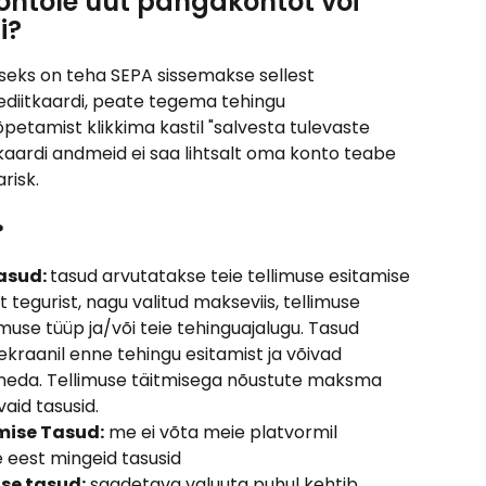
ontole uut pangakontot või 
i?
seks on teha SEPA sissemakse sellest 
ediitkaardi, peate tegema tehingu 
õpetamist klikkima kastil "salvesta tulevaste 
kaardi andmeid ei saa lihtsalt oma konto teabe 
risk.
?
sud: 
tasud arvutatakse teie tellimuse esitamise 
 tegurist, nagu valitud makseviis, tellimuse 
imuse tüüp ja/või teie tehinguajalugu. Tasud 
kraanil enne tehingu esitamist ja võivad 
ineda. Tellimuse täitmisega nõustute maksma 
aid tasusid.
ise Tasud:
 me ei võta meie platvormil 
 eest mingeid tasusid
se tasud:
 saadetava valuuta puhul kehtib 