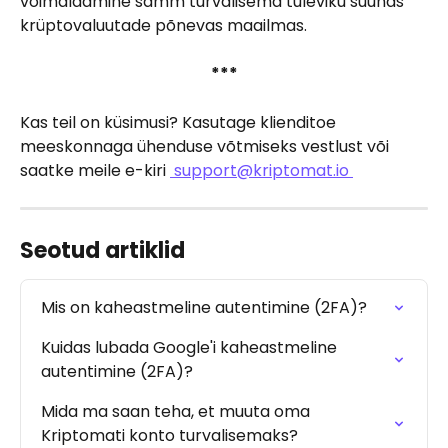
võimaldamine samm turvalisema tuleviku suunas 
krüptovaluutade põnevas maailmas.
***
Kas teil on küsimusi? Kasutage klienditoe 
meeskonnaga ühenduse võtmiseks vestlust või 
saatke meile e-kiri 
support@kriptomat.io
Seotud artiklid
Mis on kaheastmeline autentimine (2FA)?
Kuidas lubada Google'i kaheastmeline 
autentimine (2FA)?
Mida ma saan teha, et muuta oma 
Kriptomati konto turvalisemaks?