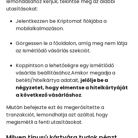
lemondásához kérjük, tekintse meg az alábbi 
utasításokat:
Jelentkezzen be Kriptomat fiókjába a 
mobilalkalmazáson.
Görgessen le a főoldalon, amíg meg nem látja 
az Ismétlődő vásárlás szekciót.
Koppintson a lehetőségre egy ismétlődő 
vásárlás beállításához.Amikor megadja a 
betéti/hitelkártya adatait, 
jelölje be a 
négyzetet, hogy elmentse a hitelkártyáját 
a következő vásárláshoz
.
Miután befejezte ezt és megerősítette a 
tranzakciót, lemondhatja azt azáltal, hogy 
megismétli a fenti utasításokat.
Milyen típusú kártyára tudok pénzt 