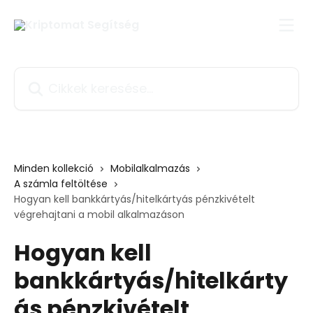
Ugrás a fő tartalomra
Cikkek keresése…
Minden kollekció
Mobilalkalmazás
A számla feltöltése
Hogyan kell bankkártyás/hitelkártyás pénzkivételt
végrehajtani a mobil alkalmazáson
Hogyan kell
bankkártyás/hitelkárty
ás pénzkivételt