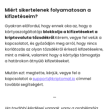
Miért sikertelenek folyamatosan a 
kifizetéseim?
Gyakran előfordul, hogy ennek oka az, hogy a 
kártyaszolgáltatója 
blokkolja a kifizetéseket a 
kriptovaluta tőzsdékről
.Kérem, vegye fel velük a 
kapcsolatot, és győződjön meg arról, hogy nincs 
korlátozás az olyan tőzsdékről érkező kifizetésekre, 
mint a miénk, valamint hogy a kártyája támogatja 
a határokon átnyúló kifizetéseket.
Miután ezt megtette, kérjük, vegye fel a 
kapcsolatot a 
support@kriptomat.io
 címmel 
további segítségért.
…
Ha további kérdései vannak, vagy a problémája 